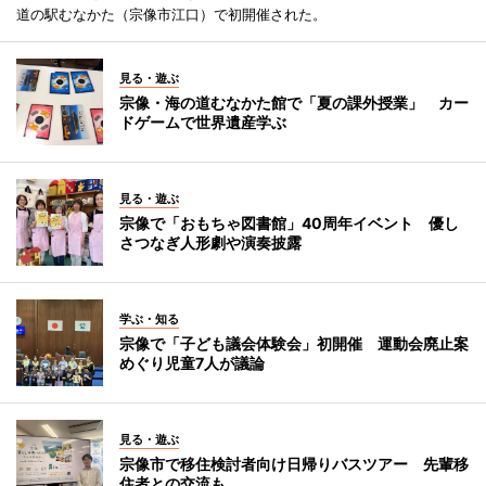
道の駅むなかた（宗像市江口）で初開催された。
見る・遊ぶ
宗像・海の道むなかた館で「夏の課外授業」 カー
ドゲームで世界遺産学ぶ
見る・遊ぶ
宗像で「おもちゃ図書館」40周年イベント 優し
さつなぎ人形劇や演奏披露
学ぶ・知る
宗像で「子ども議会体験会」初開催 運動会廃止案
めぐり児童7人が議論
見る・遊ぶ
宗像市で移住検討者向け日帰りバスツアー 先輩移
住者との交流も