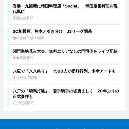
香港・九龍塘に韓国料理店「Social」 韓国定番料理を現
代風に
香港経済新聞
SC相模原、熊本と引き分け J3リーグ開幕
相模原町田経済新聞
関門海峡花火大会、無料エリアなしの門司側をライブ配信
小倉経済新聞
八広で「八八祭り」 1500人が提灯行列、多幸アートも
すみだ経済新聞
八戸の「騎馬打毬」、若手騎手の姿勇ましく 20年ぶりの
正式参拝も
八戸経済新聞