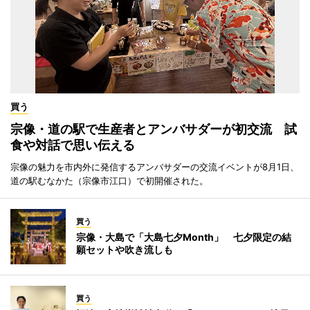
買う
宗像・道の駅で生産者とアンバサダーが初交流 試
食や対話で思い伝える
宗像の魅力を市内外に発信するアンバサダーの交流イベントが8月1日、
道の駅むなかた（宗像市江口）で初開催された。
買う
宗像・大島で「大島七夕Month」 七夕限定の結
願セットや吹き流しも
買う