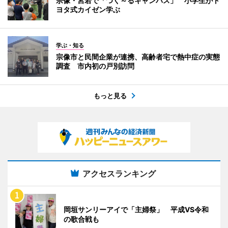
宗像・宮若で「つく～るキャンパス」 小学生がト
ヨタ式カイゼン学ぶ
学ぶ・知る
宗像市と民間企業が連携、高齢者宅で熱中症の実態
調査 市内初の戸別訪問
もっと見る
アクセスランキング
岡垣サンリーアイで「主婦祭」 平成VS令和
の歌合戦も