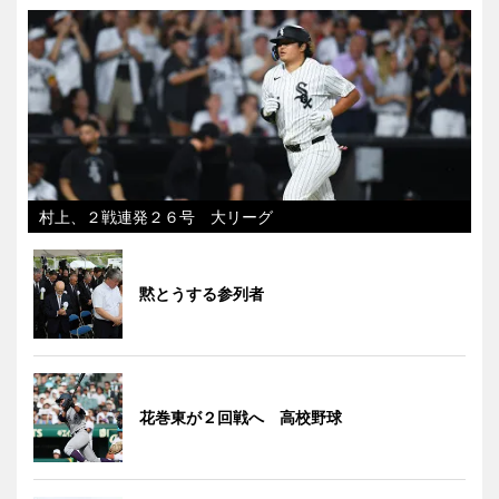
村上、２戦連発２６号 大リーグ
黙とうする参列者
花巻東が２回戦へ 高校野球