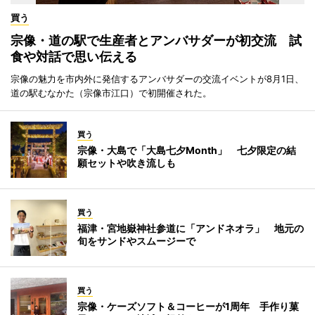
買う
宗像・道の駅で生産者とアンバサダーが初交流 試
食や対話で思い伝える
宗像の魅力を市内外に発信するアンバサダーの交流イベントが8月1日、
道の駅むなかた（宗像市江口）で初開催された。
買う
宗像・大島で「大島七夕Month」 七夕限定の結
願セットや吹き流しも
買う
福津・宮地嶽神社参道に「アンドネオラ」 地元の
旬をサンドやスムージーで
買う
宗像・ケーズソフト＆コーヒーが1周年 手作り菓