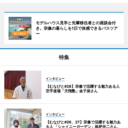
モデルハウス見学と先輩移住者との座談会付
き。宗像の暮らしを1日で体感できるバスツア
ー
特集
インタビュー
【むなびと#28】宗像で活躍する魅力ある人
空手道場「天翔塾」金子保さん
インタビュー
【むなびと#26、27】宗像で活躍する魅力あ
る人 「シャイニーガーデン」枇杷光二さん、