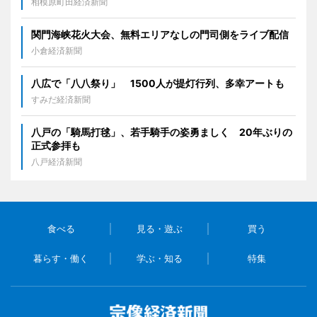
相模原町田経済新聞
関門海峡花火大会、無料エリアなしの門司側をライブ配信
小倉経済新聞
八広で「八八祭り」 1500人が提灯行列、多幸アートも
すみだ経済新聞
八戸の「騎馬打毬」、若手騎手の姿勇ましく 20年ぶりの
正式参拝も
八戸経済新聞
食べる
見る・遊ぶ
買う
暮らす・働く
学ぶ・知る
特集