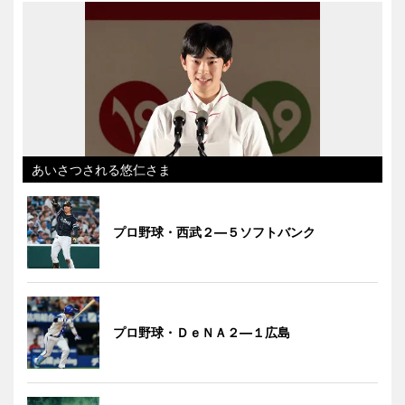
あいさつされる悠仁さま
プロ野球・西武２―５ソフトバンク
プロ野球・ＤｅＮＡ２―１広島