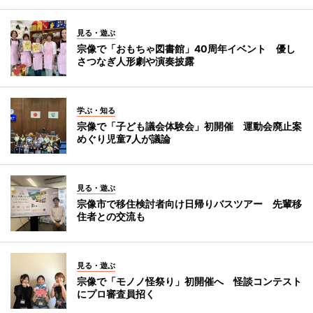
見る・遊ぶ
宗像で「おもちゃ図書館」40周年イベント 優し
さつなぎ人形劇や演奏披露
学ぶ・知る
宗像で「子ども議会体験会」初開催 運動会廃止案
めぐり児童7人が議論
見る・遊ぶ
宗像市で移住検討者向け日帰りバスツアー 先輩移
住者との交流も
見る・遊ぶ
宗像で「モノノ怪祭り」初開催へ 怪談コンテスト
にプロ審査員招く