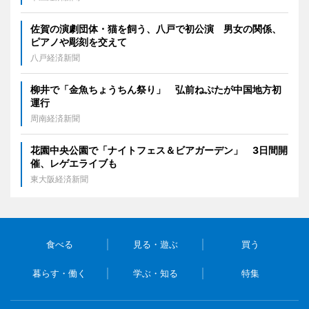
佐賀の演劇団体・猫を飼う、八戸で初公演 男女の関係、
ピアノや彫刻を交えて
八戸経済新聞
柳井で「金魚ちょうちん祭り」 弘前ねぷたが中国地方初
運行
周南経済新聞
花園中央公園で「ナイトフェス＆ビアガーデン」 3日間開
催、レゲエライブも
東大阪経済新聞
食べる
見る・遊ぶ
買う
暮らす・働く
学ぶ・知る
特集