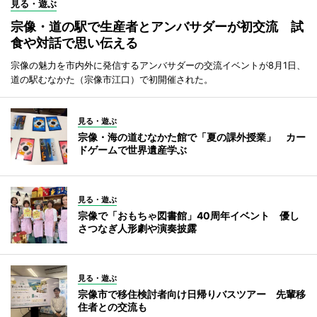
見る・遊ぶ
宗像・道の駅で生産者とアンバサダーが初交流 試
食や対話で思い伝える
宗像の魅力を市内外に発信するアンバサダーの交流イベントが8月1日、
道の駅むなかた（宗像市江口）で初開催された。
見る・遊ぶ
宗像・海の道むなかた館で「夏の課外授業」 カー
ドゲームで世界遺産学ぶ
見る・遊ぶ
宗像で「おもちゃ図書館」40周年イベント 優し
さつなぎ人形劇や演奏披露
見る・遊ぶ
宗像市で移住検討者向け日帰りバスツアー 先輩移
住者との交流も