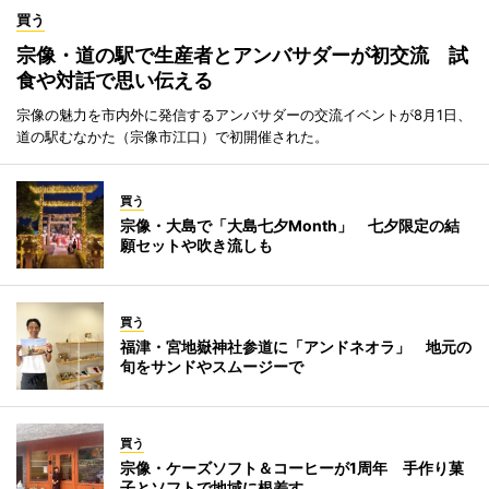
買う
宗像・道の駅で生産者とアンバサダーが初交流 試
食や対話で思い伝える
宗像の魅力を市内外に発信するアンバサダーの交流イベントが8月1日、
道の駅むなかた（宗像市江口）で初開催された。
買う
宗像・大島で「大島七夕Month」 七夕限定の結
願セットや吹き流しも
買う
福津・宮地嶽神社参道に「アンドネオラ」 地元の
旬をサンドやスムージーで
買う
宗像・ケーズソフト＆コーヒーが1周年 手作り菓
子とソフトで地域に根差す