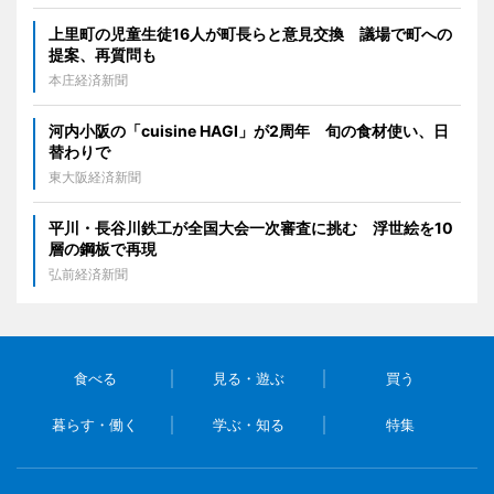
上里町の児童生徒16人が町長らと意見交換 議場で町への
提案、再質問も
本庄経済新聞
河内小阪の「cuisine HAGI」が2周年 旬の食材使い、日
替わりで
東大阪経済新聞
平川・長谷川鉄工が全国大会一次審査に挑む 浮世絵を10
層の鋼板で再現
弘前経済新聞
食べる
見る・遊ぶ
買う
暮らす・働く
学ぶ・知る
特集