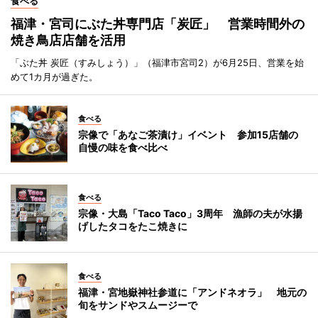
食べる
福津・宮司にぶた丼専門店「炭匠」 営業時間外の
焼き鳥店店舗を活用
「ぶた丼 炭匠（すみしょう）」（福津市宮司2）が6月25日、営業を始
めて1カ月が過ぎた。
食べる
宗像で「あなご茶漬け」イベント 参加15店舗の
自慢の味を食べ比べ
食べる
宗像・大島「Taco Taco」3周年 漁師の夫が水揚
げしたタコをたこ焼きに
食べる
福津・宮地嶽神社参道に「アンドネオラ」 地元の
旬をサンドやスムージーで