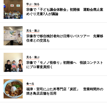
学ぶ・知る
宗像で「子ども議会体験会」初開催 運動会廃止案
めぐり児童7人が議論
見る・遊ぶ
宗像市で移住検討者向け日帰りバスツアー 先輩移
住者との交流も
見る・遊ぶ
宗像で「モノノ怪祭り」初開催へ 怪談コンテスト
にプロ審査員招く
食べる
福津・宮司にぶた丼専門店「炭匠」 営業時間外の
焼き鳥店店舗を活用