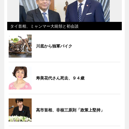
タイ首相、ミャンマー大統領と初会談
川底から独軍バイク
寿美花代さん死去、９４歳
高市首相、非核三原則「政策上堅持」