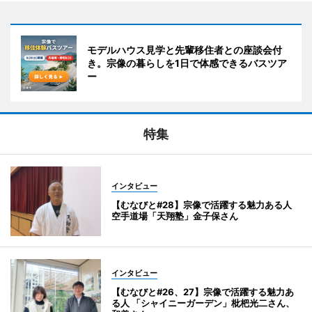
モデルハウス見学と先輩移住者との座談会付
き。宗像の暮らしを1日で体感できるバスツア
ー
特集
インタビュー
【むなびと#28】宗像で活躍する魅力ある人
空手道場「天翔塾」金子保さん
インタビュー
【むなびと#26、27】宗像で活躍する魅力あ
る人 「シャイニーガーデン」枇杷光二さん、