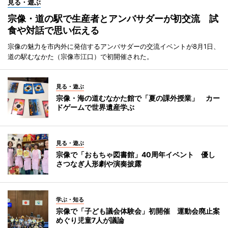
見る・遊ぶ
宗像・道の駅で生産者とアンバサダーが初交流 試
食や対話で思い伝える
宗像の魅力を市内外に発信するアンバサダーの交流イベントが8月1日、
道の駅むなかた（宗像市江口）で初開催された。
見る・遊ぶ
宗像・海の道むなかた館で「夏の課外授業」 カー
ドゲームで世界遺産学ぶ
見る・遊ぶ
宗像で「おもちゃ図書館」40周年イベント 優し
さつなぎ人形劇や演奏披露
学ぶ・知る
宗像で「子ども議会体験会」初開催 運動会廃止案
めぐり児童7人が議論