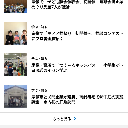
宗像で「子ども議会体験会」初開催 運動会廃止案
めぐり児童7人が議論
学ぶ・知る
宗像で「モノノ怪祭り」初開催へ 怪談コンテスト
にプロ審査員招く
学ぶ・知る
宗像・宮若で「つく～るキャンパス」 小学生がト
ヨタ式カイゼン学ぶ
学ぶ・知る
宗像市と民間企業が連携、高齢者宅で熱中症の実態
調査 市内初の戸別訪問
もっと見る