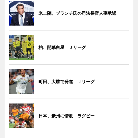
米上院、ブランチ氏の司法長官人事承認
柏、開幕白星 Ｊリーグ
町田、大勝で発進 Ｊリーグ
日本、豪州に惜敗 ラグビー