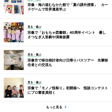
宗像・海の道むなかた館で「夏の課外授業」 カー
ドゲームで世界遺産学ぶ
見る・遊ぶ
宗像で「おもちゃ図書館」40周年イベント 優し
さつなぎ人形劇や演奏披露
見る・遊ぶ
宗像市で移住検討者向け日帰りバスツアー 先輩移
住者との交流も
見る・遊ぶ
宗像で「モノノ怪祭り」初開催へ 怪談コンテスト
にプロ審査員招く
もっと見る