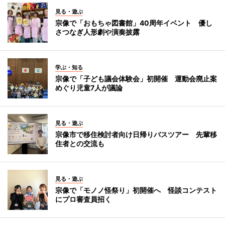
見る・遊ぶ
宗像で「おもちゃ図書館」40周年イベント 優し
さつなぎ人形劇や演奏披露
学ぶ・知る
宗像で「子ども議会体験会」初開催 運動会廃止案
めぐり児童7人が議論
見る・遊ぶ
宗像市で移住検討者向け日帰りバスツアー 先輩移
住者との交流も
見る・遊ぶ
宗像で「モノノ怪祭り」初開催へ 怪談コンテスト
にプロ審査員招く