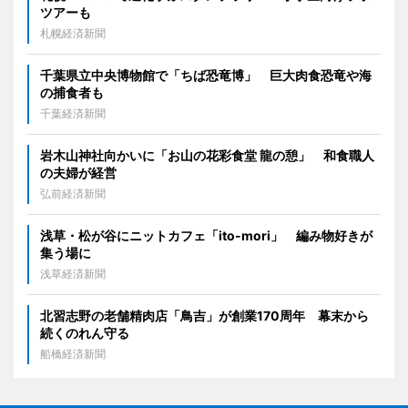
ツアーも
札幌経済新聞
千葉県立中央博物館で「ちば恐竜博」 巨大肉食恐竜や海
の捕食者も
千葉経済新聞
岩木山神社向かいに「お山の花彩食堂 龍の憩」 和食職人
の夫婦が経営
弘前経済新聞
浅草・松が谷にニットカフェ「ito-mori」 編み物好きが
集う場に
浅草経済新聞
北習志野の老舗精肉店「鳥吉」が創業170周年 幕末から
続くのれん守る
船橋経済新聞