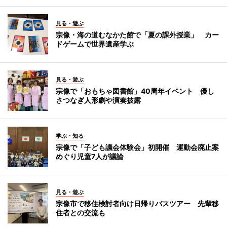
見る・遊ぶ
宗像・海の道むなかた館で「夏の課外授業」 カー
ドゲームで世界遺産学ぶ
見る・遊ぶ
宗像で「おもちゃ図書館」40周年イベント 優し
さつなぎ人形劇や演奏披露
学ぶ・知る
宗像で「子ども議会体験会」初開催 運動会廃止案
めぐり児童7人が議論
見る・遊ぶ
宗像市で移住検討者向け日帰りバスツアー 先輩移
住者との交流も