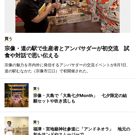
買う
宗像・道の駅で生産者とアンバサダーが初交流 試
食や対話で思い伝える
宗像の魅力を市内外に発信するアンバサダーの交流イベントが8月1日、
道の駅むなかた（宗像市江口）で初開催された。
買う
宗像・大島で「大島七夕Month」 七夕限定の結
願セットや吹き流しも
買う
福津・宮地嶽神社参道に「アンドネオラ」 地元の
旬をサンドやスムージーで