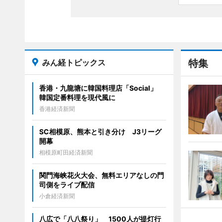
みん経トピックス
特集
香港・九龍塘に韓国料理店「Social」
韓国定番料理を現代風に
香港経済新聞
SC相模原、熊本と引き分け J3リーグ
開幕
相模原町田経済新聞
関門海峡花火大会、無料エリアなしの門
司側をライブ配信
小倉経済新聞
八広で「八八祭り」 1500人が提灯行