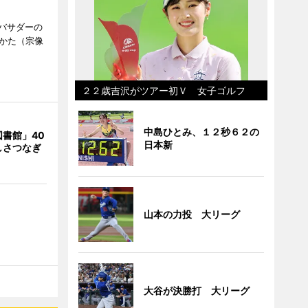
バサダーの
なかた（宗像
２２歳吉沢がツアー初Ｖ 女子ゴルフ
中島ひとみ、１２秒６２の
書館」40
日本新
しさつなぎ
山本の力投 大リーグ
大谷が決勝打 大リーグ