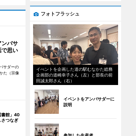
フォトフラッシュ
アンバサ
話で思い
バサダーの
イべントを企画した道の駅むなかた総務
なかた（宗像
企画部の道崎幸子さん（左）と部長の前
田誠太郎さん（右）
イベントをアンバサダーに
説明
書館」40
しさつなぎ
参加した生産者