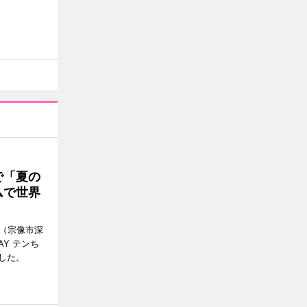
で「夏の
ムで世界
館（宗像市深
Y テンち
した。