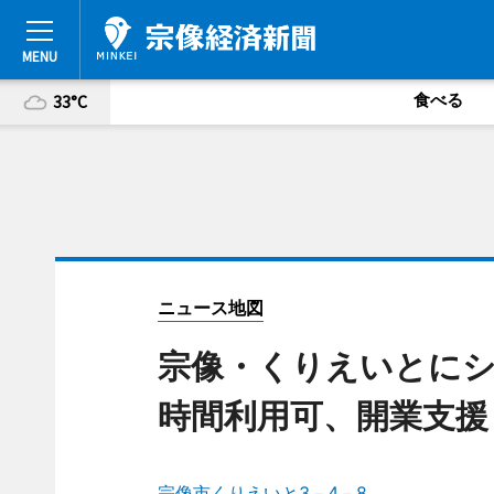
食べる
33°C
ニュース地図
宗像・くりえいとにシ
時間利用可、開業支援
宗像市くりえいと3－4－8