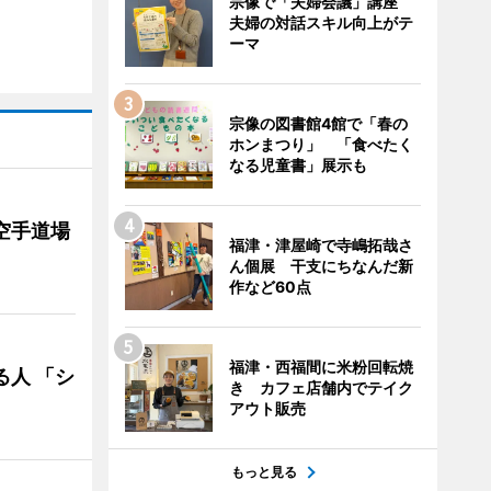
宗像で「夫婦会議」講座
夫婦の対話スキル向上がテ
ーマ
宗像の図書館4館で「春の
ホンまつり」 「食べたく
なる児童書」展示も
空手道場
福津・津屋崎で寺嶋拓哉さ
ん個展 干支にちなんだ新
作など60点
福津・西福間に米粉回転焼
る人 「シ
き カフェ店舗内でテイク
アウト販売
もっと見る