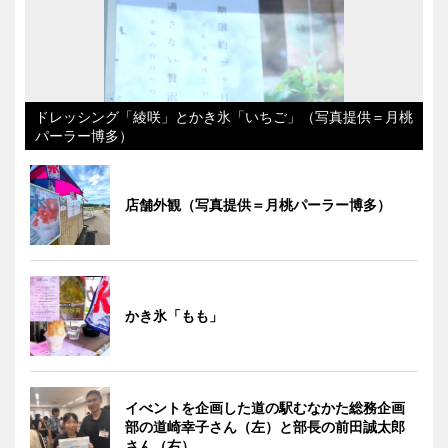
ドレッシング「綾咲」とかき氷「いちご」（写真提供＝月桃
パーラー博多）
店舗外観（写真提供＝月桃パーラー博多）
かき氷「もも」
イべントを企画した道の駅むなかた総務企画
部の道崎幸子さん（左）と部長の前田誠太郎
さん（右）