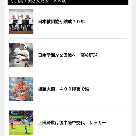
小川真由美さん死去、８６歳
日本被団協が結成７０年
日南学園が２回戦へ 高校野球
後藤大樹、４００障害で銀
上田綺世は後半途中交代 サッカー