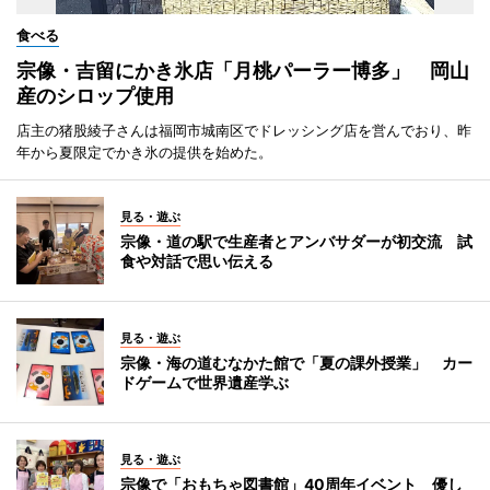
食べる
宗像・吉留にかき氷店「月桃パーラー博多」 岡山
産のシロップ使用
店主の猪股綾子さんは福岡市城南区でドレッシング店を営んでおり、昨
年から夏限定でかき氷の提供を始めた。
見る・遊ぶ
宗像・道の駅で生産者とアンバサダーが初交流 試
食や対話で思い伝える
見る・遊ぶ
宗像・海の道むなかた館で「夏の課外授業」 カー
ドゲームで世界遺産学ぶ
見る・遊ぶ
宗像で「おもちゃ図書館」40周年イベント 優し