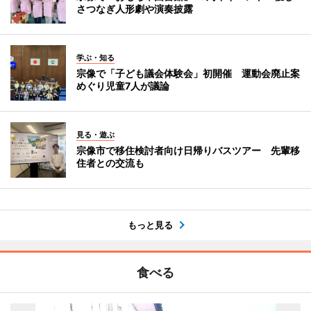
さつなぎ人形劇や演奏披露
学ぶ・知る
宗像で「子ども議会体験会」初開催 運動会廃止案
めぐり児童7人が議論
見る・遊ぶ
宗像市で移住検討者向け日帰りバスツアー 先輩移
住者との交流も
もっと見る
食べる