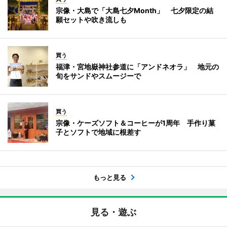
宗像・大島で「大島七夕Month」 七夕限定の結
願セットや吹き流しも
買う
福津・宮地嶽神社参道に「アンドネオラ」 地元の
旬をサンドやスムージーで
買う
宗像・ケーズソフト＆コーヒーが1周年 手作り菓
子とソフトで地域に根差す
もっと見る
見る・遊ぶ