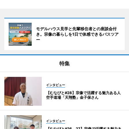
モデルハウス見学と先輩移住者との座談会付
き。宗像の暮らしを1日で体感できるバスツア
ー
特集
インタビュー
【むなびと#28】宗像で活躍する魅力ある人
空手道場「天翔塾」金子保さん
インタビュー
【むなびと#26、27】宗像で活躍する魅力あ