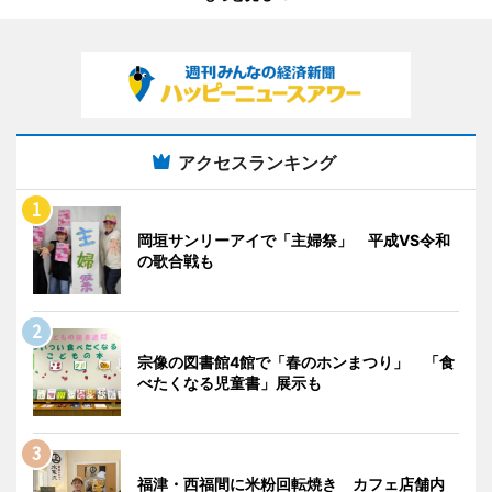
アクセスランキング
岡垣サンリーアイで「主婦祭」 平成VS令和
の歌合戦も
宗像の図書館4館で「春のホンまつり」 「食
べたくなる児童書」展示も
福津・西福間に米粉回転焼き カフェ店舗内