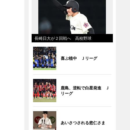
長崎日大が２回戦へ 高校野球
喜ぶ植中 Ｊリーグ
鹿島、逆転で白星発進 Ｊ
リーグ
あいさつされる悠仁さま