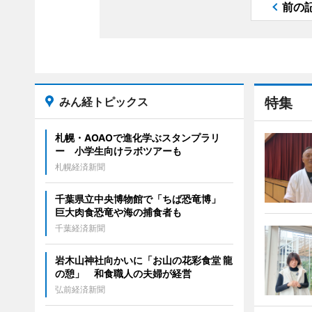
前の
みん経トピックス
特集
札幌・AOAOで進化学ぶスタンプラリ
ー 小学生向けラボツアーも
札幌経済新聞
千葉県立中央博物館で「ちば恐竜博」
巨大肉食恐竜や海の捕食者も
千葉経済新聞
岩木山神社向かいに「お山の花彩食堂 龍
の憩」 和食職人の夫婦が経営
弘前経済新聞