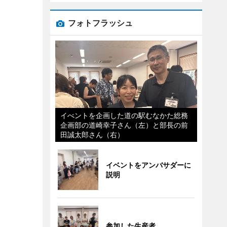
フォトフラッシュ
イべントを企画した道の駅むなかた総務
企画部の道崎幸子さん（左）と部長の前
田誠太郎さん（右）
イベントをアンバサダーに
説明
参加した生産者