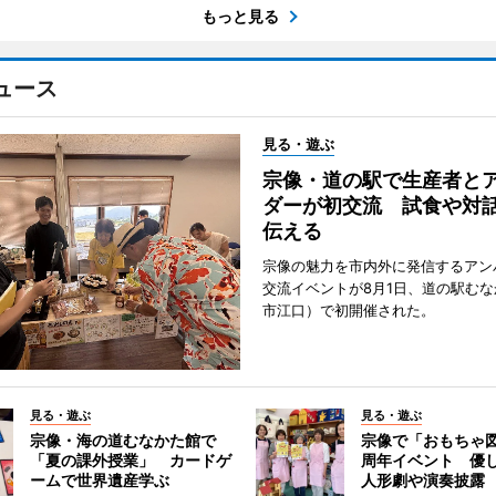
もっと見る
ュース
見る・遊ぶ
宗像・道の駅で生産者と
ダーが初交流 試食や対
伝える
宗像の魅力を市内外に発信するアン
交流イベントが8月1日、道の駅む
市江口）で初開催された。
見る・遊ぶ
見る・遊ぶ
宗像・海の道むなかた館で
宗像で「おもちゃ図
「夏の課外授業」 カードゲ
周年イベント 優
ームで世界遺産学ぶ
人形劇や演奏披露