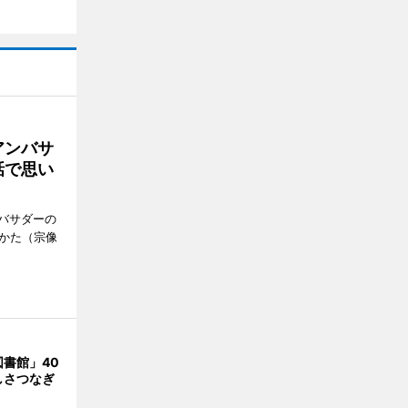
アンバサ
話で思い
バサダーの
なかた（宗像
書館」40
しさつなぎ