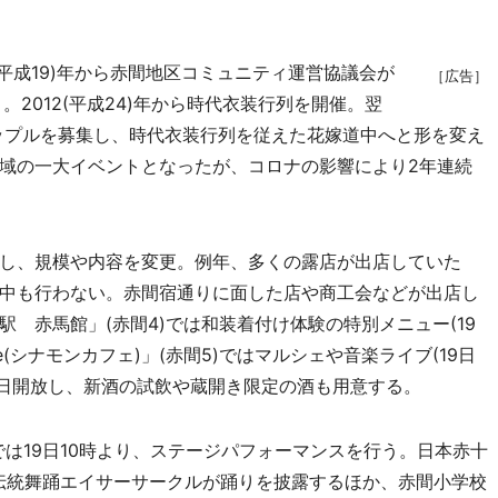
平成19)年から赤間地区コミュニティ運営協議会が
［広告］
2012(平成24)年から時代衣装行列を開催。翌
いカップルを募集し、時代衣装行列を従えた花嫁道中へと形を変え
域の一大イベントとなったが、コロナの影響により2年連続
し、規模や内容を変更。例年、多くの露店が出店していた
中も行わない。赤間宿通りに面した店や商工会などが出店し
 赤馬館」(赤間4)では和装着付け体験の特別メニュー(19
afe(シナモンカフェ)」(赤間5)ではマルシェや音楽ライブ(19日
両日開放し、新酒の試飲や蔵開き限定の酒も用意する。
は19日10時より、ステージパフォーマンスを行う。日本赤十
伝統舞踊エイサーサークルが踊りを披露するほか、赤間小学校