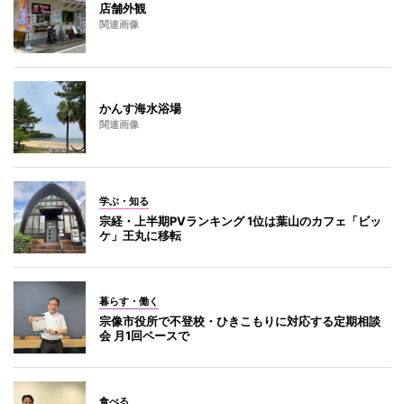
店舗外観
関連画像
かんす海水浴場
関連画像
学ぶ・知る
宗経・上半期PVランキング 1位は葉山のカフェ「ビッ
ケ」王丸に移転
暮らす・働く
宗像市役所で不登校・ひきこもりに対応する定期相談
会 月1回ペースで
食べる