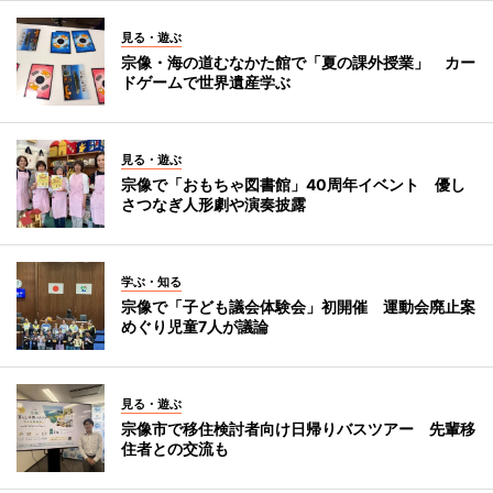
見る・遊ぶ
宗像・海の道むなかた館で「夏の課外授業」 カー
ドゲームで世界遺産学ぶ
見る・遊ぶ
宗像で「おもちゃ図書館」40周年イベント 優し
さつなぎ人形劇や演奏披露
学ぶ・知る
宗像で「子ども議会体験会」初開催 運動会廃止案
めぐり児童7人が議論
見る・遊ぶ
宗像市で移住検討者向け日帰りバスツアー 先輩移
住者との交流も