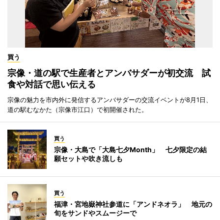
買う
宗像・道の駅で生産者とアンバサダーが初交流 試
食や対話で思い伝える
宗像の魅力を市内外に発信するアンバサダーの交流イベントが8月1日、
道の駅むなかた（宗像市江口）で初開催された。
買う
宗像・大島で「大島七夕Month」 七夕限定の結
願セットや吹き流しも
買う
福津・宮地嶽神社参道に「アンドネオラ」 地元の
旬をサンドやスムージーで