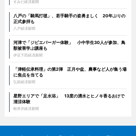
すみだ経済新聞
八戸の「騎馬打毬」、若手騎手の姿勇ましく 20年ぶりの
正式参拝も
八戸経済新聞
河津で「ジビエバーガー体験」 小中学生30人が参加、鳥
獣被害学ぶ講座も
伊豆下田経済新聞
「津軽伝承料理」の第2弾 正月や盆、農事など人が集う場
に焦点を当てる
弘前経済新聞
星野エリアで「足水浴」 13度の湧水とヒノキ香るおけで
清涼体験
軽井沢経済新聞