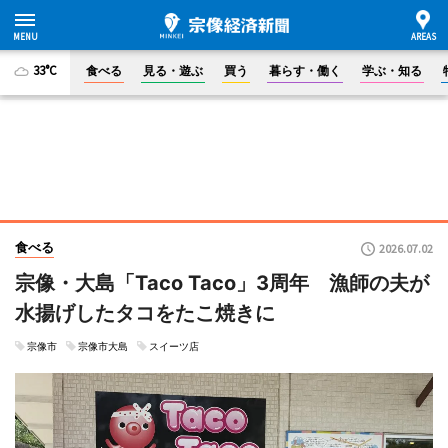
33°C
食べる
見る・遊ぶ
買う
暮らす・働く
学ぶ・知る
食べる
2026.07.02
宗像・大島「Taco Taco」3周年 漁師の夫が
水揚げしたタコをたこ焼きに
宗像市
宗像市大島
スイーツ店