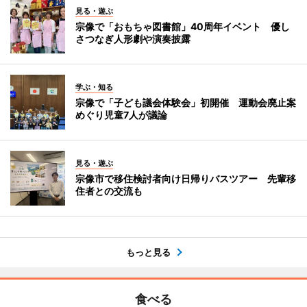
見る・遊ぶ
宗像で「おもちゃ図書館」40周年イベント 優し
さつなぎ人形劇や演奏披露
学ぶ・知る
宗像で「子ども議会体験会」初開催 運動会廃止案
めぐり児童7人が議論
見る・遊ぶ
宗像市で移住検討者向け日帰りバスツアー 先輩移
住者との交流も
もっと見る
食べる