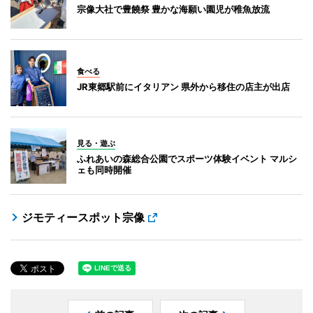
宗像大社で豊饒祭 豊かな海願い園児が稚魚放流
食べる
JR東郷駅前にイタリアン 県外から移住の店主が出店
見る・遊ぶ
ふれあいの森総合公園でスポーツ体験イベント マルシ
ェも同時開催
ジモティースポット宗像