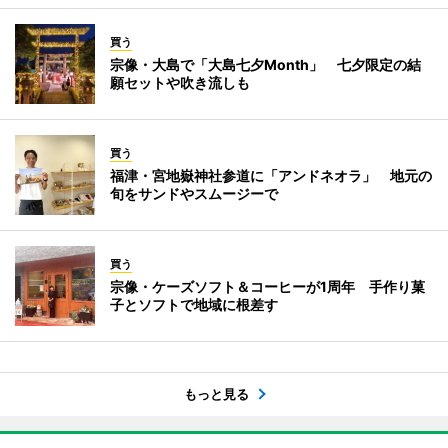
買う
宗像・大島で「大島七夕Month」 七夕限定の結
願セットや吹き流しも
買う
福津・宮地嶽神社参道に「アンドネオラ」 地元の
旬をサンドやスムージーで
買う
宗像・ケーズソフト＆コーヒーが1周年 手作り菓
子とソフトで地域に根差す
もっと見る