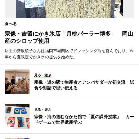
食べる
宗像・吉留にかき氷店「月桃パーラー博多」 岡山
産のシロップ使用
店主の猪股綾子さんは福岡市城南区でドレッシング店を営んでおり、昨
年から夏限定でかき氷の提供を始めた。
見る・遊ぶ
宗像・道の駅で生産者とアンバサダーが初交流 試
食や対話で思い伝える
見る・遊ぶ
宗像・海の道むなかた館で「夏の課外授業」 カー
ドゲームで世界遺産学ぶ