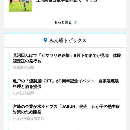
もっと見る
みん経トピックス
見沼田んぼで「ヒマワリ迷路畑」8月下旬までが見頃 体験
認定証の発行も
浦和経済新聞
亀戸の「燻製屋LOFT」が1周年記念イベント 自家製燻製
料理と酒を提供
江東経済新聞
宮崎の企業が水冷ビブス「JABUN」発売 わが子の熱中症
対策のため開発
ひなた宮崎経済新聞