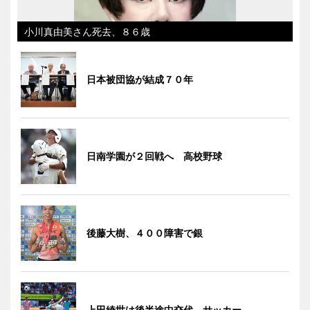
小川真由美さん死去、８６歳
日本被団協が結成７０年
日南学園が２回戦へ 高校野球
後藤大樹、４００障害で銀
上田綺世は後半途中交代 サッカー