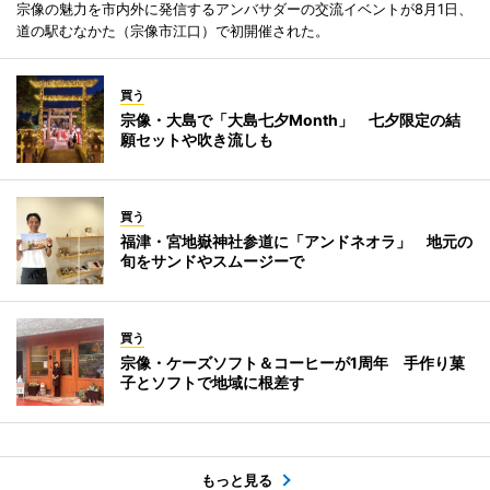
宗像の魅力を市内外に発信するアンバサダーの交流イベントが8月1日、
道の駅むなかた（宗像市江口）で初開催された。
買う
宗像・大島で「大島七夕Month」 七夕限定の結
願セットや吹き流しも
買う
福津・宮地嶽神社参道に「アンドネオラ」 地元の
旬をサンドやスムージーで
買う
宗像・ケーズソフト＆コーヒーが1周年 手作り菓
子とソフトで地域に根差す
もっと見る