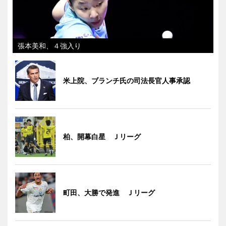
張本美和、４強入り
米上院、ブランチ氏の司法長官人事承認
柏、開幕白星 Ｊリーグ
町田、大勝で発進 Ｊリーグ