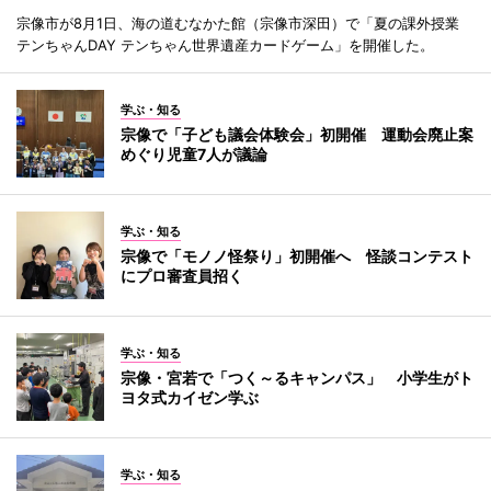
宗像市が8月1日、海の道むなかた館（宗像市深田）で「夏の課外授業
テンちゃんDAY テンちゃん世界遺産カードゲーム」を開催した。
学ぶ・知る
宗像で「子ども議会体験会」初開催 運動会廃止案
めぐり児童7人が議論
学ぶ・知る
宗像で「モノノ怪祭り」初開催へ 怪談コンテスト
にプロ審査員招く
学ぶ・知る
宗像・宮若で「つく～るキャンパス」 小学生がト
ヨタ式カイゼン学ぶ
学ぶ・知る