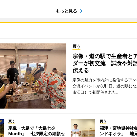
もっと見る
買う
宗像・道の駅で生産者と
ダーが初交流 試食や対
伝える
宗像の魅力を市内外に発信するアン
交流イベントが8月1日、道の駅む
市江口）で初開催された。
買う
買う
宗像・大島で「大島七夕
福津・宮地嶽神社
Month」 七夕限定の結願セ
ンドネオラ」 地