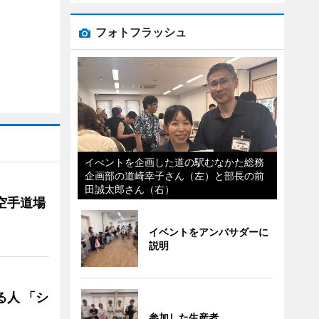
フォトフラッシュ
イべントを企画した道の駅むなかた総務
企画部の道崎幸子さん（左）と部長の前
田誠太郎さん（右）
空手道場
イベントをアンバサダーに
説明
る人 「シ
参加した生産者