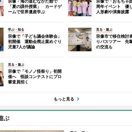
宗像・海の道むなかた館で
宗像で「おもちゃ図
「夏の課外授業」 カードゲ
周年イベント 優
ームで世界遺産学ぶ
人形劇や演奏披露
学ぶ・知る
見る・遊ぶ
宗像で「子ども議会体験会」
宗像市で移住検討
初開催 運動会廃止案めぐり
りバスツアー 先
児童7人が議論
の交流も
見る・遊ぶ
宗像で「モノノ怪祭り」初開
催へ 怪談コンテストにプロ
審査員招く
もっと見る
遊ぶ