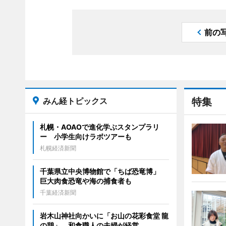
前の
みん経トピックス
特集
札幌・AOAOで進化学ぶスタンプラリ
ー 小学生向けラボツアーも
札幌経済新聞
千葉県立中央博物館で「ちば恐竜博」
巨大肉食恐竜や海の捕食者も
千葉経済新聞
岩木山神社向かいに「お山の花彩食堂 龍
の憩」 和食職人の夫婦が経営