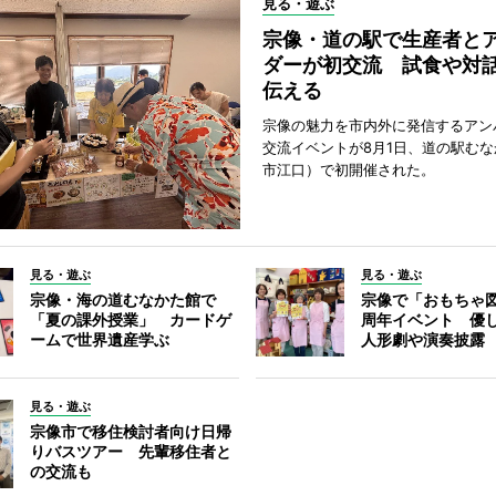
見る・遊ぶ
宗像・道の駅で生産者と
ダーが初交流 試食や対
伝える
宗像の魅力を市内外に発信するアン
交流イベントが8月1日、道の駅む
市江口）で初開催された。
見る・遊ぶ
見る・遊ぶ
宗像・海の道むなかた館で
宗像で「おもちゃ図
「夏の課外授業」 カードゲ
周年イベント 優
ームで世界遺産学ぶ
人形劇や演奏披露
見る・遊ぶ
宗像市で移住検討者向け日帰
りバスツアー 先輩移住者と
の交流も