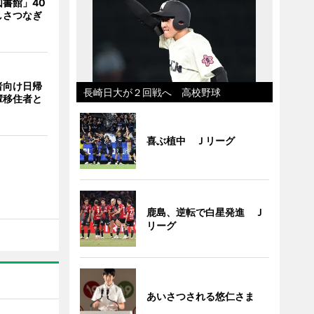
書館」40
しさつなぎ
者向け日帰
長崎日大が２回戦へ 高校野球
輩移住者と
喜ぶ植中 Ｊリーグ
鹿島、逆転で白星発進 Ｊ
リーグ
あいさつされる悠仁さま