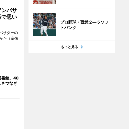
アンバサ
話で思い
プロ野球・西武２―５ソフ
トバンク
バサダーの
なかた（宗像
もっと見る
書館」40
しさつなぎ