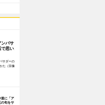
アンバサ
話で思い
バサダーの
なかた（宗像
参道に「ア
元の旬をサ