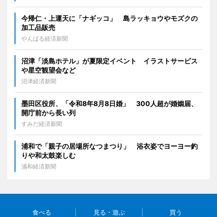
今帰仁・上運天に「ナギッコ」 島ラッキョウやモズクの
加工品販売
やんばる経済新聞
沼津「淡島ホテル」が夏限定イベント イラストサービス
や星空観望会など
沼津経済新聞
墨田区役所、「令和8年8月8日婚」 300人超が婚姻届、
開庁前から長い列
すみだ経済新聞
浦和で「親子の居場所なつまつり」 浴衣姿でヨーヨー釣
りや和太鼓楽しむ
浦和経済新聞
食べる
見る・遊ぶ
買う