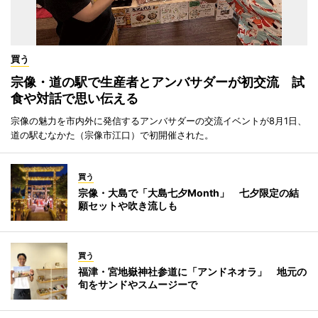
買う
宗像・道の駅で生産者とアンバサダーが初交流 試
食や対話で思い伝える
宗像の魅力を市内外に発信するアンバサダーの交流イベントが8月1日、
道の駅むなかた（宗像市江口）で初開催された。
買う
宗像・大島で「大島七夕Month」 七夕限定の結
願セットや吹き流しも
買う
福津・宮地嶽神社参道に「アンドネオラ」 地元の
旬をサンドやスムージーで