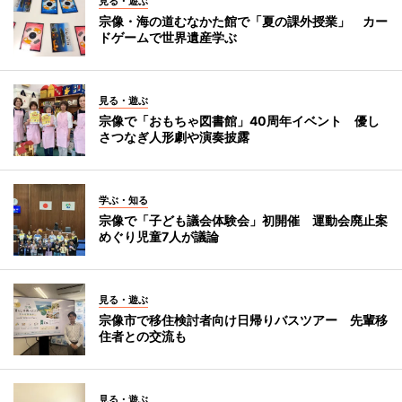
見る・遊ぶ
宗像・海の道むなかた館で「夏の課外授業」 カー
ドゲームで世界遺産学ぶ
見る・遊ぶ
宗像で「おもちゃ図書館」40周年イベント 優し
さつなぎ人形劇や演奏披露
学ぶ・知る
宗像で「子ども議会体験会」初開催 運動会廃止案
めぐり児童7人が議論
見る・遊ぶ
宗像市で移住検討者向け日帰りバスツアー 先輩移
住者との交流も
見る・遊ぶ