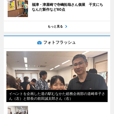
福津・津屋崎で寺嶋拓哉さん個展 干支にち
なんだ新作など60点
もっと見る
フォトフラッシュ
イべントを企画した道の駅むなかた総務企画部の道崎幸子さ
ん（左）と部長の前田誠太郎さん（右）