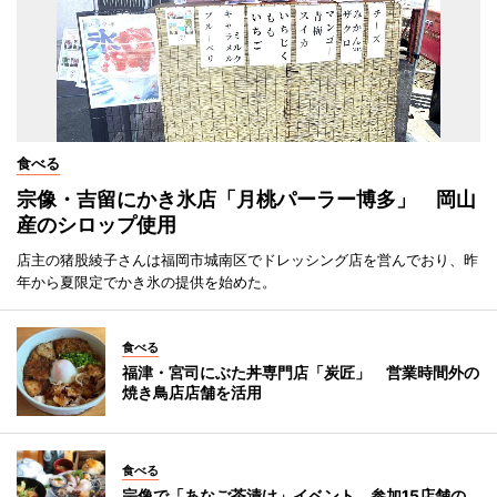
食べる
宗像・吉留にかき氷店「月桃パーラー博多」 岡山
産のシロップ使用
店主の猪股綾子さんは福岡市城南区でドレッシング店を営んでおり、昨
年から夏限定でかき氷の提供を始めた。
食べる
福津・宮司にぶた丼専門店「炭匠」 営業時間外の
焼き鳥店店舗を活用
食べる
宗像で「あなご茶漬け」イベント 参加15店舗の