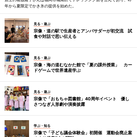
年から夏限定でかき氷の提供を始めた。
見る・遊ぶ
宗像・道の駅で生産者とアンバサダーが初交流 試
食や対話で思い伝える
見る・遊ぶ
宗像・海の道むなかた館で「夏の課外授業」 カー
ドゲームで世界遺産学ぶ
見る・遊ぶ
宗像で「おもちゃ図書館」40周年イベント 優し
さつなぎ人形劇や演奏披露
学ぶ・知る
宗像で「子ども議会体験会」初開催 運動会廃止案