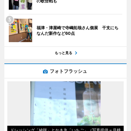
の歌合戦も
福津・津屋崎で寺嶋拓哉さん個展 干支にち
なんだ新作など60点
もっと見る
フォトフラッシュ
ドレッシング「綾咲」とかき氷「いちご」（写真提供＝月桃