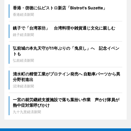
香港・啓徳に仏ビストロ新店「Bistrot's Suzette」
香港経済新聞
銚子で「台湾茶坊」 台湾料理や雑貨通じ文化に親しむ
銚子経済新聞
弘前城の本丸天守が11年ぶりの「曳戻し」へ 記念イベン
トも
弘前経済新聞
清水町の精管工業がプロテイン発売へ 自動車パーツから異
分野初進出
沼津経済新聞
一宮の就労継続支援施設で落ち葉拾い作業 声かけ隊員が
熱中症対策呼びかけ
九十九里経済新聞