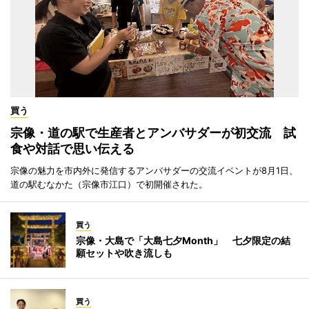
買う
宗像・道の駅で生産者とアンバサダーが初交流 試
食や対話で思い伝える
宗像の魅力を市内外に発信するアンバサダーの交流イベントが8月1日、
道の駅むなかた（宗像市江口）で初開催された。
買う
宗像・大島で「大島七夕Month」 七夕限定の結
願セットや吹き流しも
買う