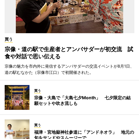
買う
宗像・道の駅で生産者とアンバサダーが初交流 試
食や対話で思い伝える
宗像の魅力を市内外に発信するアンバサダーの交流イベントが8月1日、
道の駅むなかた（宗像市江口）で初開催された。
買う
宗像・大島で「大島七夕Month」 七夕限定の結
願セットや吹き流しも
買う
福津・宮地嶽神社参道に「アンドネオラ」 地元の
旬をサンドやスムージーで