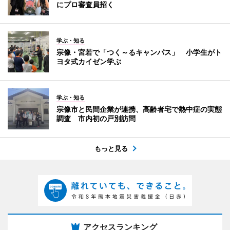
にプロ審査員招く
学ぶ・知る
宗像・宮若で「つく～るキャンパス」 小学生がト
ヨタ式カイゼン学ぶ
学ぶ・知る
宗像市と民間企業が連携、高齢者宅で熱中症の実態
調査 市内初の戸別訪問
もっと見る
アクセスランキング