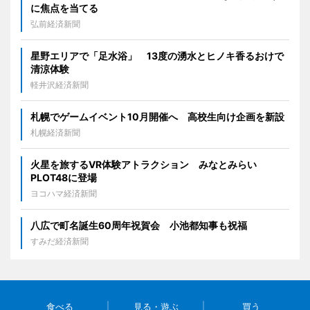
に焦点を当てる
弘前経済新聞
星野エリアで「足水浴」 13度の湧水とヒノキ香るおけで
清涼体験
軽井沢経済新聞
札幌でゲームイベント10月開催へ 高校生向け企画を新設
札幌経済新聞
火星を旅するVR体験アトラクション みなとみらい
PLOT48に登場
ヨコハマ経済新聞
八広で町名誕生60周年祝賀会 小池都知事も祝福
すみだ経済新聞
食べる
見る・遊ぶ
買う