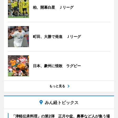
柏、開幕白星 Ｊリーグ
町田、大勝で発進 Ｊリーグ
日本、豪州に惜敗 ラグビー
もっと見る
みん経トピックス
「津軽伝承料理」の第2弾 正月や盆、農事など人が集う場