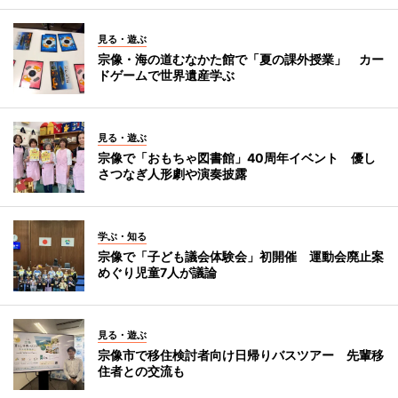
見る・遊ぶ
宗像・海の道むなかた館で「夏の課外授業」 カー
ドゲームで世界遺産学ぶ
見る・遊ぶ
宗像で「おもちゃ図書館」40周年イベント 優し
さつなぎ人形劇や演奏披露
学ぶ・知る
宗像で「子ども議会体験会」初開催 運動会廃止案
めぐり児童7人が議論
見る・遊ぶ
宗像市で移住検討者向け日帰りバスツアー 先輩移
住者との交流も