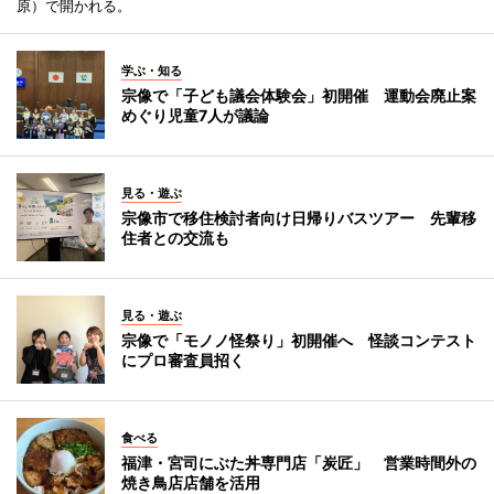
原）で開かれる。
学ぶ・知る
宗像で「子ども議会体験会」初開催 運動会廃止案
めぐり児童7人が議論
見る・遊ぶ
宗像市で移住検討者向け日帰りバスツアー 先輩移
住者との交流も
見る・遊ぶ
宗像で「モノノ怪祭り」初開催へ 怪談コンテスト
にプロ審査員招く
食べる
福津・宮司にぶた丼専門店「炭匠」 営業時間外の
焼き鳥店店舗を活用