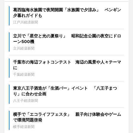
葛西臨海水族園で夜間開園「水族園で夕涼み」 ペンギン
夕暮れガイドも
江戸川経済新聞
立川で「星空と光の夏祭り」 昭和記念公園の夜空にドロ
ーン500機
立川経済新聞
千葉市の海辺フォトコンテスト 海辺の風景や人々テーマ
に
千葉経済新聞
東京八王子酒造が「生酒バー」イベント 「八王子まつ
り」に合わせ企画
八王子経済新聞
横手で「エコライフフェスタ」 親子向け体験会やゲーム
で環境問題啓発
横手経済新聞