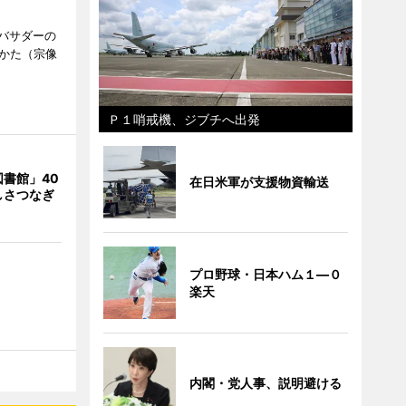
バサダーの
なかた（宗像
Ｐ１哨戒機、ジブチへ出発
書館」40
在日米軍が支援物資輸送
しさつなぎ
プロ野球・日本ハム１―０
楽天
内閣・党人事、説明避ける