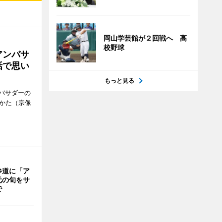
岡山学芸館が２回戦へ 高
校野球
アンバサ
話で思い
もっと見る
バサダーの
なかた（宗像
参道に「ア
元の旬をサ
で