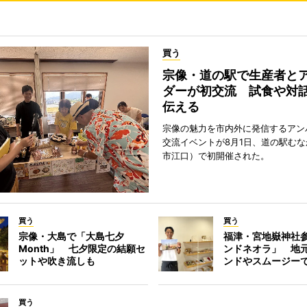
買う
宗像・道の駅で生産者と
ダーが初交流 試食や対
伝える
宗像の魅力を市内外に発信するアン
交流イベントが8月1日、道の駅む
市江口）で初開催された。
買う
買う
宗像・大島で「大島七夕
福津・宮地嶽神社
Month」 七夕限定の結願セ
ンドネオラ」 地
ットや吹き流しも
ンドやスムージー
買う