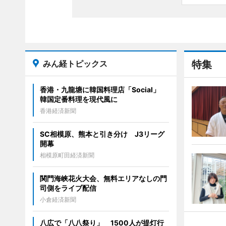
みん経トピックス
特集
香港・九龍塘に韓国料理店「Social」
韓国定番料理を現代風に
香港経済新聞
SC相模原、熊本と引き分け J3リーグ
開幕
相模原町田経済新聞
関門海峡花火大会、無料エリアなしの門
司側をライブ配信
小倉経済新聞
八広で「八八祭り」 1500人が提灯行