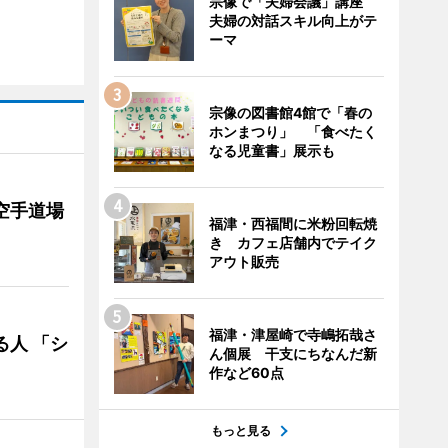
宗像で「夫婦会議」講座
夫婦の対話スキル向上がテ
ーマ
宗像の図書館4館で「春の
ホンまつり」 「食べたく
なる児童書」展示も
空手道場
福津・西福間に米粉回転焼
き カフェ店舗内でテイク
アウト販売
福津・津屋崎で寺嶋拓哉さ
る人 「シ
ん個展 干支にちなんだ新
作など60点
もっと見る