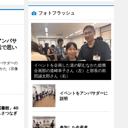
フォトフラッシュ
アンバサ
話で思い
バサダーの
イべントを企画した道の駅むなかた総務
なかた（宗像
企画部の道崎幸子さん（左）と部長の前
田誠太郎さん（右）
イベントをアンバサダーに
説明
書館」40
しさつなぎ
参加した生産者