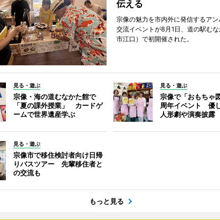
伝える
宗像の魅力を市内外に発信するアン
交流イベントが8月1日、道の駅む
市江口）で初開催された。
見る・遊ぶ
見る・遊ぶ
宗像・海の道むなかた館で
宗像で「おもちゃ図
「夏の課外授業」 カードゲ
周年イベント 優
ームで世界遺産学ぶ
人形劇や演奏披露
見る・遊ぶ
宗像市で移住検討者向け日帰
りバスツアー 先輩移住者と
の交流も
もっと見る