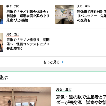
学ぶ・知る
見る・遊ぶ
宗像で「子ども議会体験会」
宗像市で移住検討
初開催 運動会廃止案めぐり
りバスツアー 先
児童7人が議論
の交流も
見る・遊ぶ
宗像で「モノノ怪祭り」初開
催へ 怪談コンテストにプロ
審査員招く
もっと見る
遊ぶ
見る・遊ぶ
宗像・道の駅で生産者と
ダーが初交流 試食や対