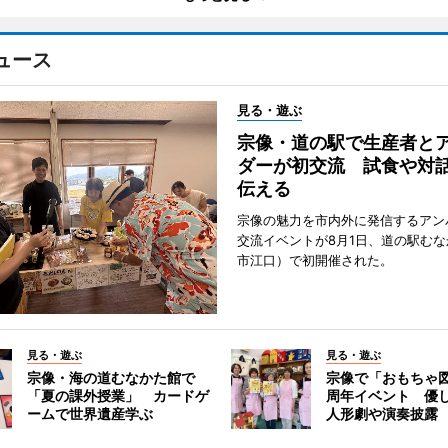
ュース
見る・遊ぶ
宗像・道の駅で生産者と
ダーが初交流 試食や対
伝える
宗像の魅力を市内外に発信するアン
交流イベントが8月1日、道の駅む
市江口）で初開催された。
見る・遊ぶ
見る・遊ぶ
宗像・海の道むなかた館で
宗像で「おもちゃ図
「夏の課外授業」 カードゲ
周年イベント 優
ームで世界遺産学ぶ
人形劇や演奏披露