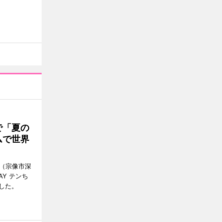
で「夏の
ムで世界
館（宗像市深
Y テンち
した。