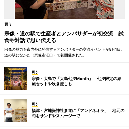
買う
宗像・道の駅で生産者とアンバサダーが初交流 試
食や対話で思い伝える
宗像の魅力を市内外に発信するアンバサダーの交流イベントが8月1日、
道の駅むなかた（宗像市江口）で初開催された。
買う
宗像・大島で「大島七夕Month」 七夕限定の結
願セットや吹き流しも
買う
福津・宮地嶽神社参道に「アンドネオラ」 地元の
旬をサンドやスムージーで