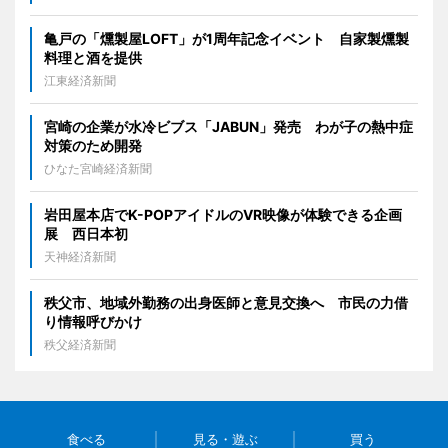
亀戸の「燻製屋LOFT」が1周年記念イベント 自家製燻製
料理と酒を提供
江東経済新聞
宮崎の企業が水冷ビブス「JABUN」発売 わが子の熱中症
対策のため開発
ひなた宮崎経済新聞
岩田屋本店でK-POPアイドルのVR映像が体験できる企画
展 西日本初
天神経済新聞
秩父市、地域外勤務の出身医師と意見交換へ 市民の力借
り情報呼びかけ
秩父経済新聞
食べる
見る・遊ぶ
買う