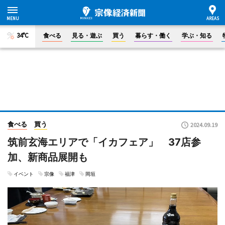
34°C
食べる
見る・遊ぶ
買う
暮らす・働く
学ぶ・知る
食べる
買う
2024.09.19
筑前玄海エリアで「イカフェア」 37店参
加、新商品展開も
イベント
宗像
福津
岡垣