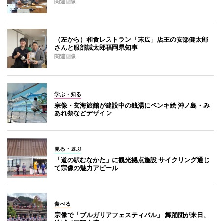
関連画像
（左から）和食レストラン「末広」店主の安部健太郎
さんと服部誠太郎福岡県知事
関連画像
学ぶ・知る
宗像・玄海旅館が建設中の銭湯にペンキ絵 沖ノ島・み
あれ祭などデザイン
見る・遊ぶ
「道の駅むなかた」に観光拠点施設 サイクリング通じ
て宗像の魅力アピール
食べる
宗像で「ブルガリアフェスティバル」 舞踊団が来日、