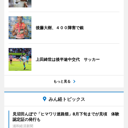
後藤大樹、４００障害で銀
上田綺世は後半途中交代 サッカー
もっと見る
みん経トピックス
見沼田んぼで「ヒマワリ迷路畑」8月下旬までが見頃 体験
認定証の発行も
浦和経済新聞