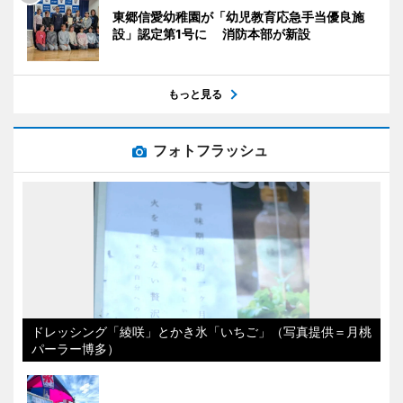
東郷信愛幼稚園が「幼児教育応急手当優良施
設」認定第1号に 消防本部が新設
もっと見る
フォトフラッシュ
ドレッシング「綾咲」とかき氷「いちご」（写真提供＝月桃
パーラー博多）