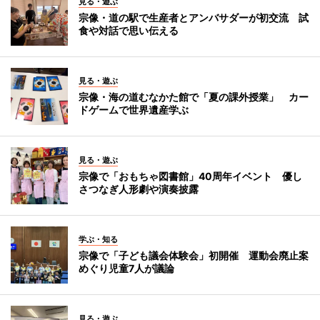
見る・遊ぶ
宗像・道の駅で生産者とアンバサダーが初交流 試
食や対話で思い伝える
見る・遊ぶ
宗像・海の道むなかた館で「夏の課外授業」 カー
ドゲームで世界遺産学ぶ
見る・遊ぶ
宗像で「おもちゃ図書館」40周年イベント 優し
さつなぎ人形劇や演奏披露
学ぶ・知る
宗像で「子ども議会体験会」初開催 運動会廃止案
めぐり児童7人が議論
見る・遊ぶ