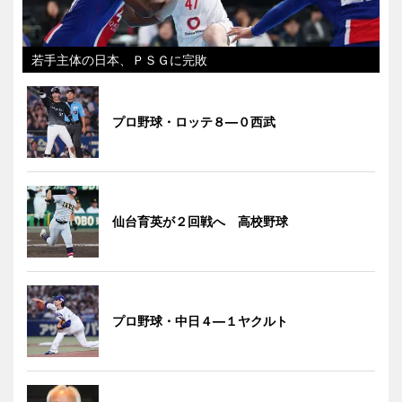
若手主体の日本、ＰＳＧに完敗
プロ野球・ロッテ８―０西武
仙台育英が２回戦へ 高校野球
プロ野球・中日４―１ヤクルト