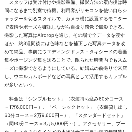
スタッフは受け付けや撮影準備、撮影方法の案内後は時
間になるまで別室で待機。利用客がリモコンを使い自らシ
ャッターを切るスタイルで、カメラ横に設置するモニター
で表情やポーズを確認しながら自撮り感覚で撮影できる。
撮影した写真はAirdropを通じ、その場で全データを渡す
ほか、約3週間後には色味などを補正した写真データを改
めて納品。事前にウエディングドレス・タキシードの着画
集やポージング集を送ることで、限られた時間内でもスム
ーズに撮影できるようにしている。結婚式の前撮りで来店
し、ウエルカムボードなどの写真として活用するカップル
が多いという。
料金は「シンプルセット」（衣装持ち込み60分コース
＝1万6,000円～）、「ベーシックセット」（衣装貸し出し
60分コース＝2万9,600円～）、「スタンダードセット」
（同90分コース＝3万5,000円～）。アクセサリー、ブー
ケ、ちょうネクタイなどの小物は全てプラン内で無料貸し