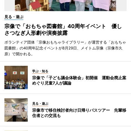
見る・遊ぶ
宗像で「おもちゃ図書館」40周年イベント 優し
さつなぎ人形劇や演奏披露
ボランティア団体「宗像おもちゃライブラリー」が運営する「おもちゃ
図書館」の40周年記念イベントが8月29日、メイトム宗像（宗像市久
原）で開かれる。
学ぶ・知る
宗像で「子ども議会体験会」初開催 運動会廃止案
めぐり児童7人が議論
見る・遊ぶ
宗像市で移住検討者向け日帰りバスツアー 先輩移
住者との交流も