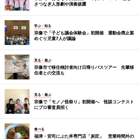
さつなぎ人形劇や演奏披露
学ぶ・知る
宗像で「子ども議会体験会」初開催 運動会廃止案
めぐり児童7人が議論
見る・遊ぶ
宗像市で移住検討者向け日帰りバスツアー 先輩移
住者との交流も
見る・遊ぶ
宗像で「モノノ怪祭り」初開催へ 怪談コンテスト
にプロ審査員招く
食べる
福津・宮司にぶた丼専門店「炭匠」 営業時間外の