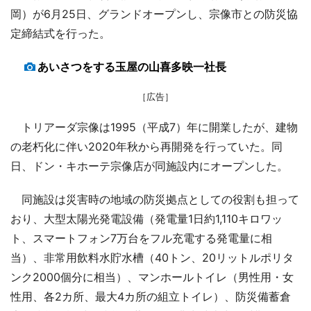
岡）が6月25日、グランドオープンし、宗像市との防災協
定締結式を行った。
あいさつをする玉屋の山喜多映一社長
［広告］
トリアーダ宗像は1995（平成7）年に開業したが、建物
の老朽化に伴い2020年秋から再開発を行っていた。同
日、ドン・キホーテ宗像店が同施設内にオープンした。
同施設は災害時の地域の防災拠点としての役割も担って
おり、大型太陽光発電設備（発電量1日約1,110キロワッ
ト、スマートフォン7万台をフル充電する発電量に相
当）、非常用飲料水貯水槽（40トン、20リットルポリタ
ンク2000個分に相当）、マンホールトイレ（男性用・女
性用、各2カ所、最大4カ所の組立トイレ）、防災備蓄倉