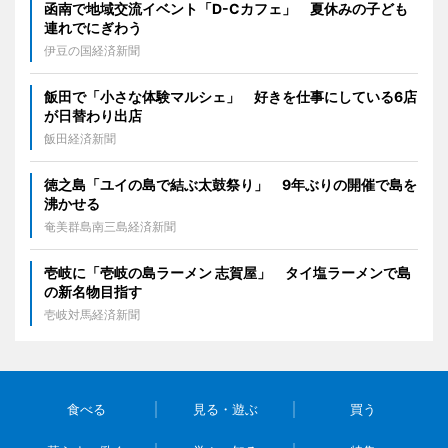
函南で地域交流イベント「D-Cカフェ」 夏休みの子ども
連れでにぎわう
伊豆の国経済新聞
飯田で「小さな体験マルシェ」 好きを仕事にしている6店
が日替わり出店
飯田経済新聞
徳之島「ユイの島で結ぶ太鼓祭り」 9年ぶりの開催で島を
沸かせる
奄美群島南三島経済新聞
壱岐に「壱岐の島ラーメン 志賀屋」 タイ塩ラーメンで島
の新名物目指す
壱岐対馬経済新聞
食べる
見る・遊ぶ
買う