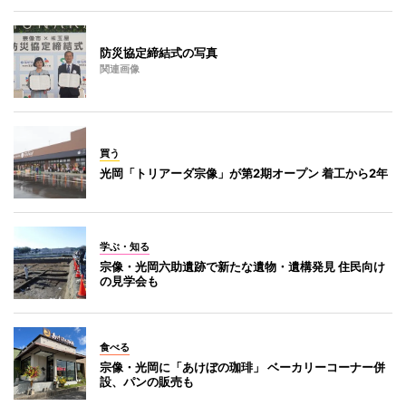
防災協定締結式の写真
関連画像
買う
光岡「トリアーダ宗像」が第2期オープン 着工から2年
学ぶ・知る
宗像・光岡六助遺跡で新たな遺物・遺構発見 住民向け
の見学会も
食べる
宗像・光岡に「あけぼの珈琲」 ベーカリーコーナー併
設、パンの販売も