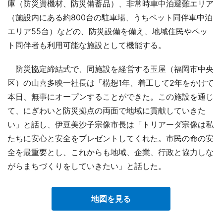
庫（防災資機材、防災備蓄品）、非常時車中泊避難エリア
（施設内にある約800台の駐車場、うちペット同伴車中泊
エリア55台）などの、防災設備を備え、地域住民やペッ
ト同伴者も利用可能な施設として機能する。
防災協定締結式で、同施設を経営する玉屋（福岡市中央
区）の山喜多映一社長は「構想1年、着工して2年をかけて
本日、無事にオープンすることができた。この施設を通じ
て、にぎわいと防災拠点の両面で地域に貢献していきた
い」と話し、伊豆美沙子宗像市長は「トリアーダ宗像は私
たちに安心と安全をプレゼントしてくれた。市民の命の安
全を最重要とし、これからも地域、企業、行政と協力しな
がらまちづくりをしていきたい」と話した。
地図を見る