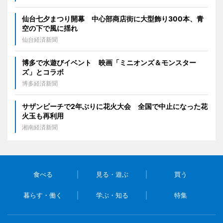
仙台七夕まつり開幕 中心部商店街に大型飾り300本、青
空の下で風に揺れ
仙台経済新聞
博多で水遊びイベント 映画「ミニオンズ＆モンスター
ズ」とコラボ
博多経済新聞
サザンビーチで2年ぶりに花火大会 全国で中止になった花
火玉も再利用
湘南経済新聞
食べる
見る・遊ぶ
買う
暮らす・働く
学ぶ・知る
特集