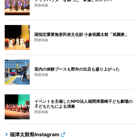
関連画像
国指定重要無形民俗文化財 小倉祇園太鼓「祇園衆」
関連画像
室内の体験ブースも野外の出店も盛り上がった
関連画像
イベントを主催したNPO法人福間津屋崎子ども劇場の
子どもたちによる演奏
関連画像
福津太鼓祭Instagram