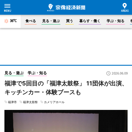
36°C
食べる
見る・遊ぶ
買う
暮らす・働く
学ぶ・知る
見る・遊ぶ
学ぶ・知る
2026.06.09
福津で5回目の「福津太鼓祭」 11団体が出演、
キッチンカー・体験ブースも
福津市
福津太鼓祭
カメリアホール