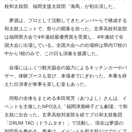
校和太鼓部、福岡支援太鼓団「海馬」が初出演した。
夢源は、プロとして活動してきたメンバーらで構成する
和太鼓ユニットで、祭りの開幕を担った。玄界高校邦楽部
は福岡県大会で4年連続最優秀賞を受賞し、4年連続で全
国大会に出場している。全国大会への出場枠は県内17校の
中から1校のみで、この日も演奏を披露した。
会場にはふくつ観光協会の協力によるキッチンカーやバ
ザー、体験ブースも並び、来場者でにぎわった。本番を終
えた出演者が食事を楽しむ姿もあった。
同祭の全体をまとめる本田篤芳（あつよし）さんは、イ
ベントを主催したNPO法人「福間津屋崎子ども劇場」で和
太鼓に出合った。玄界高校邦楽部を経てプロ和太鼓集団
「DRUM TAO（ドラムタオ）」で活動し、現在は夢源の
副団長を務める。将来は、イベントを和太鼓だけでなくア