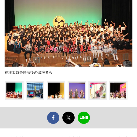
福津太鼓祭終演後の出演者ら