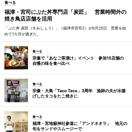
食べる
福津・宮司にぶた丼専門店「炭匠」 営業時間外の
焼き鳥店店舗を活用
「ぶた丼 炭匠（すみしょう）」（福津市宮司2）が6月25日、営業を始
めて1カ月が過ぎた。
食べる
宗像で「あなご茶漬け」イベント 参加15店舗の
自慢の味を食べ比べ
食べる
宗像・大島「Taco Taco」3周年 漁師の夫が水揚
げしたタコをたこ焼きに
食べる
福津・宮地嶽神社参道に「アンドネオラ」 地元の
旬をサンドやスムージーで