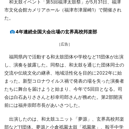
和太鼓イベント「第5回福津太鼓祭」が5月31日、福津
市文化会館カメリアホール（福津市津屋崎1）で開催され
た。
4年連続全国大会出場の玄界高校邦楽部
［広告］
福岡県内で活動する和太鼓団体や学校など11団体が出演
し、演奏を披露した。同祭は、和太鼓を通じた団体同士の
交流や伝統文化の継承、地域活性化を目的に2022年に始
まった。新型コロナウイルス禍で発表の場を失った演奏者
たちに舞台を届けようと始まり、今年で5回目となる。司
会は白石ありささんと杉幸司郎さんが務めた。第2部開演
前には福井崇郎市長があいさつした。
出演したのは、和太鼓ユニット「夢源」、玄界高校邦楽
部など11団体。夢源と小倉祇園太鼓「祇園衆」、鞍手中学