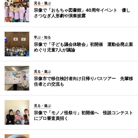
見る・遊ぶ
宗像で「おもちゃ図書館」40周年イベント 優し
さつなぎ人形劇や演奏披露
学ぶ・知る
宗像で「子ども議会体験会」初開催 運動会廃止案
めぐり児童7人が議論
見る・遊ぶ
宗像市で移住検討者向け日帰りバスツアー 先輩移
住者との交流も
見る・遊ぶ
宗像で「モノノ怪祭り」初開催へ 怪談コンテスト
にプロ審査員招く