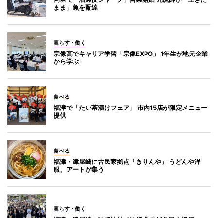
まま」魚を配達
暮らす・働く
宗像高でキャリア学習「宗像EXPO」 1年生が地元企業
から学ぶ
食べる
福津で「たい茶漬けフェア」 市内15店が限定メニュー
提供
食べる
福津・津屋崎に古民家拠点「きりんや」 うどんや洋
服、アートが集う
暮らす・働く