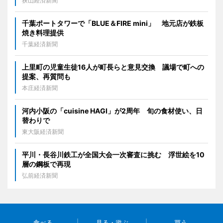
狭山経済新聞
千葉ポートタワーで「BLUE＆FIRE mini」 地元店が鉄板
焼き料理提供
千葉経済新聞
上里町の児童生徒16人が町長らと意見交換 議場で町への
提案、再質問も
本庄経済新聞
河内小阪の「cuisine HAGI」が2周年 旬の食材使い、日
替わりで
東大阪経済新聞
平川・長谷川鉄工が全国大会一次審査に挑む 浮世絵を10
層の鋼板で再現
弘前経済新聞
食べる
見る・遊ぶ
買う