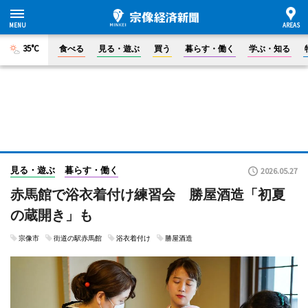
35°C
食べる
見る・遊ぶ
買う
暮らす・働く
学ぶ・知る
見る・遊ぶ
暮らす・働く
2026.05.27
赤馬館で浴衣着付け練習会 勝屋酒造「初夏
の蔵開き」も
宗像市
街道の駅赤馬館
浴衣着付け
勝屋酒造