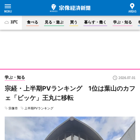
33°C
食べる
見る・遊ぶ
買う
暮らす・働く
学ぶ・知る
学ぶ・知る
2026.07.01
宗経・上半期PVランキング 1位は葉山のカフ
ェ「ビッケ」王丸に移転
宗像市
上半期PVランキング