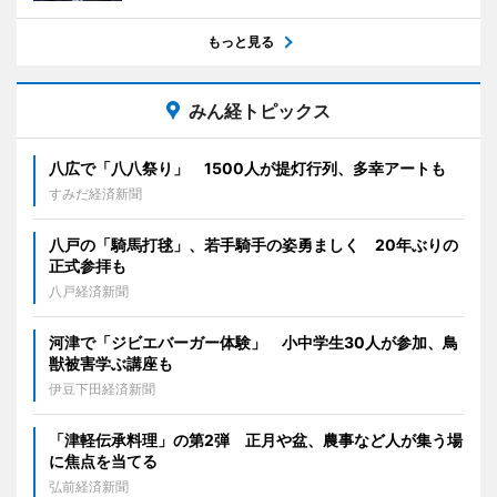
もっと見る
みん経トピックス
八広で「八八祭り」 1500人が提灯行列、多幸アートも
すみだ経済新聞
八戸の「騎馬打毬」、若手騎手の姿勇ましく 20年ぶりの
正式参拝も
八戸経済新聞
河津で「ジビエバーガー体験」 小中学生30人が参加、鳥
獣被害学ぶ講座も
伊豆下田経済新聞
「津軽伝承料理」の第2弾 正月や盆、農事など人が集う場
に焦点を当てる
弘前経済新聞