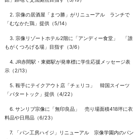
2. 宗像の居酒屋「まつ勝」がリニューアル ランチで
「むなかた鶏」提供（5/14）
3. 宗像リゾートホテル2階に「アンディー食堂」 「誰
もがくつろげる場」目指す（3/6）
4. JR赤間駅・東郷駅が発車標に学生応援メッセージ表
示（2/13）
5. 鞍手にテイクアウト店「チェリコ」 韓国スイーツ
「バタートック」提供（4/22）
6. サンリブ宗像に「無印良品」 売り場面積418坪に衣
料品や日用品（6/23）
7. 「パン工房ハイジ」リニューアル 宗像学園内のパン