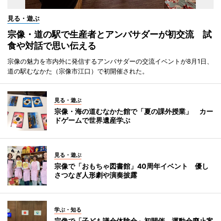
見る・遊ぶ
宗像・道の駅で生産者とアンバサダーが初交流 試
食や対話で思い伝える
宗像の魅力を市内外に発信するアンバサダーの交流イベントが8月1日、
道の駅むなかた（宗像市江口）で初開催された。
見る・遊ぶ
宗像・海の道むなかた館で「夏の課外授業」 カー
ドゲームで世界遺産学ぶ
見る・遊ぶ
宗像で「おもちゃ図書館」40周年イベント 優し
さつなぎ人形劇や演奏披露
学ぶ・知る
宗像で「子ども議会体験会」初開催 運動会廃止案