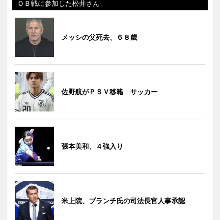
ＯＢ戦に参加した松井さん
メッシの父死去、６８歳
佐野航がＰＳＶ移籍 サッカー
張本美和、４強入り
米上院、ブランチ氏の司法長官人事承認