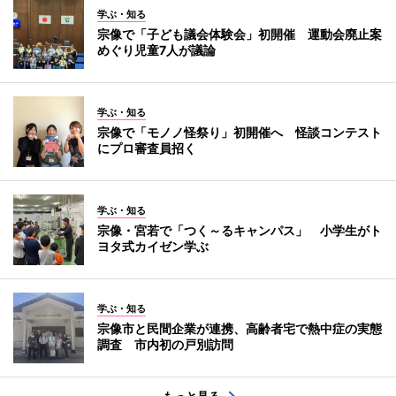
学ぶ・知る
宗像で「子ども議会体験会」初開催 運動会廃止案
めぐり児童7人が議論
学ぶ・知る
宗像で「モノノ怪祭り」初開催へ 怪談コンテスト
にプロ審査員招く
学ぶ・知る
宗像・宮若で「つく～るキャンパス」 小学生がト
ヨタ式カイゼン学ぶ
学ぶ・知る
宗像市と民間企業が連携、高齢者宅で熱中症の実態
調査 市内初の戸別訪問
もっと見る