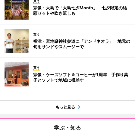
買う
宗像・大島で「大島七夕Month」 七夕限定の結
願セットや吹き流しも
買う
福津・宮地嶽神社参道に「アンドネオラ」 地元の
旬をサンドやスムージーで
買う
宗像・ケーズソフト＆コーヒーが1周年 手作り菓
子とソフトで地域に根差す
もっと見る
学ぶ・知る