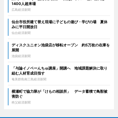
1400人超来場
広島経済新聞
仙台市役所建て替え現場に子どもの遊び・学びの場 夏休
みに平日開放日
仙台経済新聞
ディスクユニオン池袋店が移転オープン 約5万枚の在庫を
展開
池袋経済新聞
「与論イノベーんちゅ講座」開講へ 地域課題解決に取り
組む人材育成目指す
奄美群島南三島経済新聞
横瀬町で協力隊が「けもの相談所」 データ蓄積で鳥獣被
害防ぐ
秩父経済新聞