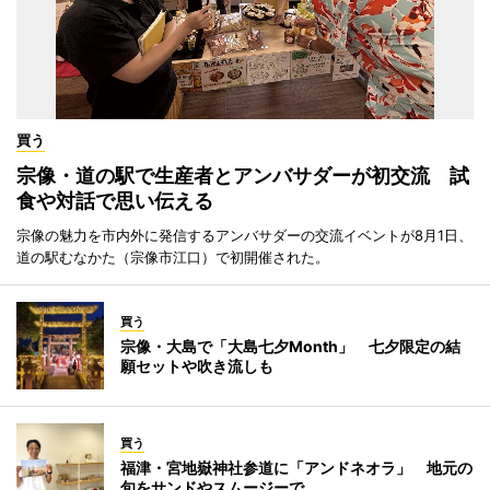
買う
宗像・道の駅で生産者とアンバサダーが初交流 試
食や対話で思い伝える
宗像の魅力を市内外に発信するアンバサダーの交流イベントが8月1日、
道の駅むなかた（宗像市江口）で初開催された。
買う
宗像・大島で「大島七夕Month」 七夕限定の結
願セットや吹き流しも
買う
福津・宮地嶽神社参道に「アンドネオラ」 地元の
旬をサンドやスムージーで