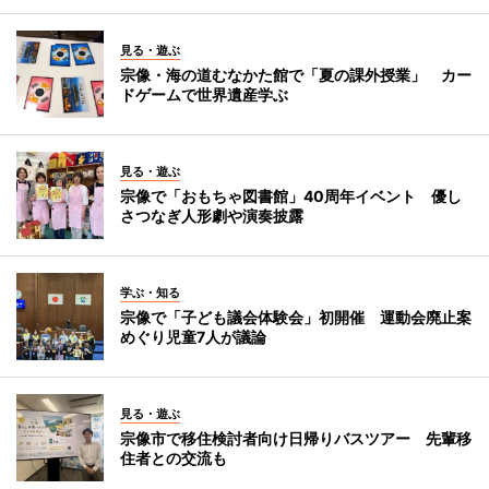
見る・遊ぶ
宗像・海の道むなかた館で「夏の課外授業」 カー
ドゲームで世界遺産学ぶ
見る・遊ぶ
宗像で「おもちゃ図書館」40周年イベント 優し
さつなぎ人形劇や演奏披露
学ぶ・知る
宗像で「子ども議会体験会」初開催 運動会廃止案
めぐり児童7人が議論
見る・遊ぶ
宗像市で移住検討者向け日帰りバスツアー 先輩移
住者との交流も