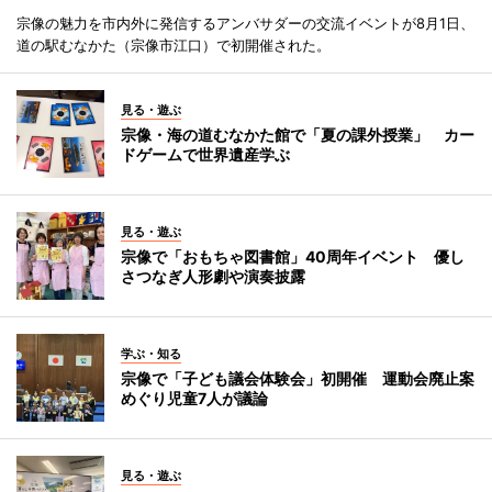
宗像の魅力を市内外に発信するアンバサダーの交流イベントが8月1日、
道の駅むなかた（宗像市江口）で初開催された。
見る・遊ぶ
宗像・海の道むなかた館で「夏の課外授業」 カー
ドゲームで世界遺産学ぶ
見る・遊ぶ
宗像で「おもちゃ図書館」40周年イベント 優し
さつなぎ人形劇や演奏披露
学ぶ・知る
宗像で「子ども議会体験会」初開催 運動会廃止案
めぐり児童7人が議論
見る・遊ぶ