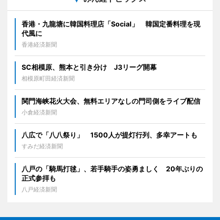
香港・九龍塘に韓国料理店「Social」 韓国定番料理を現
代風に
香港経済新聞
SC相模原、熊本と引き分け J3リーグ開幕
相模原町田経済新聞
関門海峡花火大会、無料エリアなしの門司側をライブ配信
小倉経済新聞
八広で「八八祭り」 1500人が提灯行列、多幸アートも
すみだ経済新聞
八戸の「騎馬打毬」、若手騎手の姿勇ましく 20年ぶりの
正式参拝も
八戸経済新聞