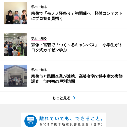
学ぶ・知る
宗像で「モノノ怪祭り」初開催へ 怪談コンテスト
にプロ審査員招く
学ぶ・知る
宗像・宮若で「つく～るキャンパス」 小学生がト
ヨタ式カイゼン学ぶ
学ぶ・知る
宗像市と民間企業が連携、高齢者宅で熱中症の実態
調査 市内初の戸別訪問
もっと見る