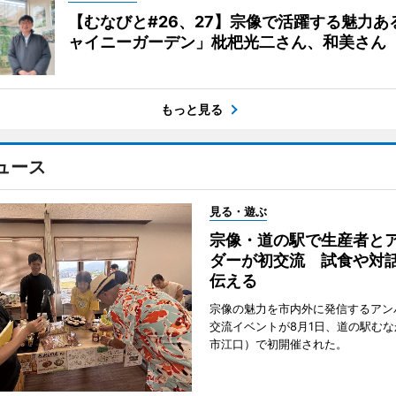
【むなびと#26、27】宗像で活躍する魅力あ
ャイニーガーデン」枇杷光二さん、和美さん
もっと見る
ュース
見る・遊ぶ
宗像・道の駅で生産者と
ダーが初交流 試食や対
伝える
宗像の魅力を市内外に発信するアン
交流イベントが8月1日、道の駅む
市江口）で初開催された。