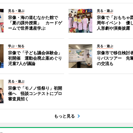
見る・遊ぶ
見る・遊ぶ
宗像・海の道むなかた館で
宗像で「おもちゃ図
「夏の課外授業」 カードゲ
周年イベント 優
ームで世界遺産学ぶ
人形劇や演奏披露
学ぶ・知る
見る・遊ぶ
宗像で「子ども議会体験会」
宗像市で移住検討
初開催 運動会廃止案めぐり
りバスツアー 先
児童7人が議論
の交流も
見る・遊ぶ
宗像で「モノノ怪祭り」初開
催へ 怪談コンテストにプロ
審査員招く
もっと見る