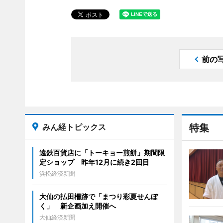
前の
みん経トピックス
特集
遠鉄百貨店に「トーキョー煎餅」期間限
定ショップ 昨年12月に続き2回目
浜松経済新聞
大仙の払田柵跡で「まつり彩夏せんぼ
く」 新企画加え開催へ
大仙経済新聞