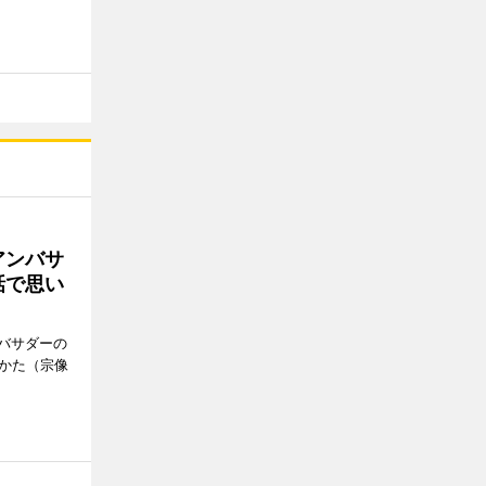
アンバサ
話で思い
バサダーの
なかた（宗像