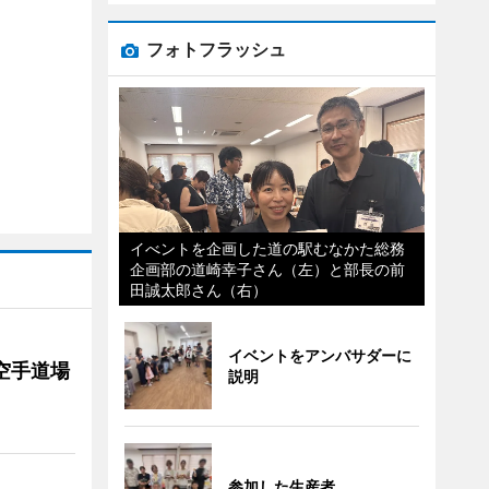
フォトフラッシュ
イべントを企画した道の駅むなかた総務
企画部の道崎幸子さん（左）と部長の前
田誠太郎さん（右）
イベントをアンバサダーに
空手道場
説明
参加した生産者