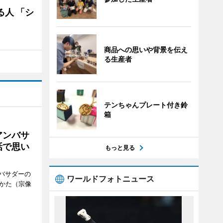
る人 「シ
商品への思いや背景を伝え
る生産者
テンちゃんプレート付き鈴
箱
アンバサ
話で思い
もっと見る
バサダーの
ワールドフォトニュース
なかた（宗像