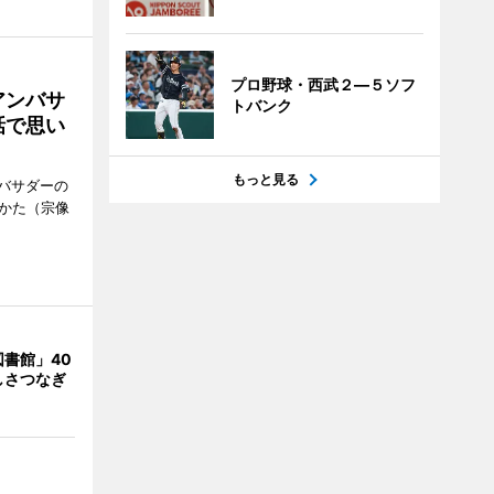
プロ野球・西武２―５ソフ
アンバサ
トバンク
話で思い
もっと見る
バサダーの
なかた（宗像
書館」40
しさつなぎ