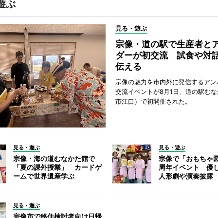
遊ぶ
見る・遊ぶ
宗像・道の駅で生産者と
ダーが初交流 試食や対
伝える
宗像の魅力を市内外に発信するアン
交流イベントが8月1日、道の駅む
市江口）で初開催された。
見る・遊ぶ
見る・遊ぶ
宗像・海の道むなかた館で
宗像で「おもちゃ図
「夏の課外授業」 カードゲ
周年イベント 優
ームで世界遺産学ぶ
人形劇や演奏披露
見る・遊ぶ
宗像市で移住検討者向け日帰