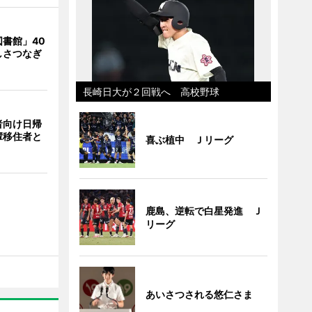
書館」40
しさつなぎ
長崎日大が２回戦へ 高校野球
者向け日帰
輩移住者と
喜ぶ植中 Ｊリーグ
鹿島、逆転で白星発進 Ｊ
リーグ
あいさつされる悠仁さま