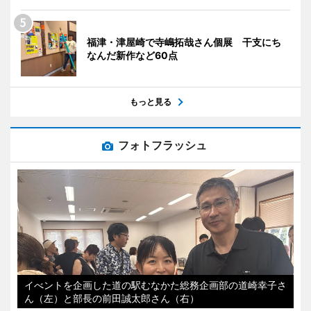
福津・津屋崎で寺嶋拓哉さん個展 干支にち
なんだ新作など60点
もっと見る
フォトフラッシュ
イべントを企画した道の駅むなかた総務企画部の道崎幸子さ
ん（左）と部長の前田誠太郎さん（右）