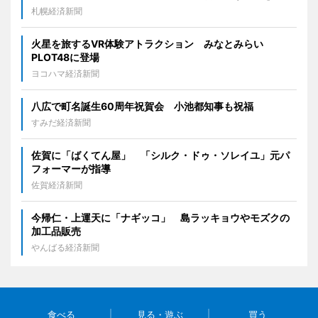
札幌経済新聞
火星を旅するVR体験アトラクション みなとみらい
PLOT48に登場
ヨコハマ経済新聞
八広で町名誕生60周年祝賀会 小池都知事も祝福
すみだ経済新聞
佐賀に「ばくてん屋」 「シルク・ドゥ・ソレイユ」元パ
フォーマーが指導
佐賀経済新聞
今帰仁・上運天に「ナギッコ」 島ラッキョウやモズクの
加工品販売
やんばる経済新聞
食べる
見る・遊ぶ
買う