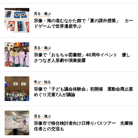
見る・遊ぶ
宗像・海の道むなかた館で「夏の課外授業」 カー
ドゲームで世界遺産学ぶ
見る・遊ぶ
宗像で「おもちゃ図書館」40周年イベント 優し
さつなぎ人形劇や演奏披露
学ぶ・知る
宗像で「子ども議会体験会」初開催 運動会廃止案
めぐり児童7人が議論
見る・遊ぶ
宗像市で移住検討者向け日帰りバスツアー 先輩移
住者との交流も