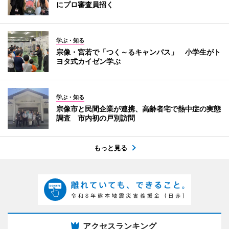
にプロ審査員招く
学ぶ・知る
宗像・宮若で「つく～るキャンパス」 小学生がト
ヨタ式カイゼン学ぶ
学ぶ・知る
宗像市と民間企業が連携、高齢者宅で熱中症の実態
調査 市内初の戸別訪問
もっと見る
アクセスランキング