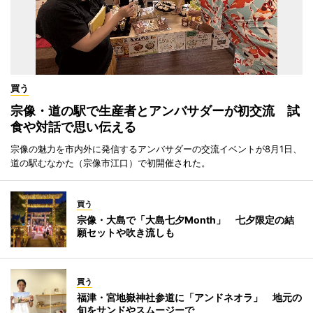
買う
宗像・道の駅で生産者とアンバサダーが初交流 試
食や対話で思い伝える
宗像の魅力を市内外に発信するアンバサダーの交流イベントが8月1日、
道の駅むなかた（宗像市江口）で初開催された。
買う
宗像・大島で「大島七夕Month」 七夕限定の結
願セットや吹き流しも
買う
福津・宮地嶽神社参道に「アンドネオラ」 地元の
旬をサンドやスムージーで