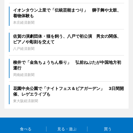
イオンタウン上里で「伝統芸能まつり」 獅子舞や太鼓、
着物体験も
本庄経済新聞
佐賀の演劇団体・猫を飼う、八戸で初公演 男女の関係、
ピアノや彫刻を交えて
八戸経済新聞
柳井で「金魚ちょうちん祭り」 弘前ねぷたが中国地方初
運行
周南経済新聞
花園中央公園で「ナイトフェス＆ビアガーデン」 3日間開
催、レゲエライブも
東大阪経済新聞
食べる
見る・遊ぶ
買う