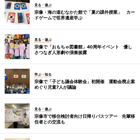
見る・遊ぶ
宗像・海の道むなかた館で「夏の課外授業」 カー
ドゲームで世界遺産学ぶ
見る・遊ぶ
宗像で「おもちゃ図書館」40周年イベント 優し
さつなぎ人形劇や演奏披露
学ぶ・知る
宗像で「子ども議会体験会」初開催 運動会廃止案
めぐり児童7人が議論
見る・遊ぶ
宗像市で移住検討者向け日帰りバスツアー 先輩移
住者との交流も