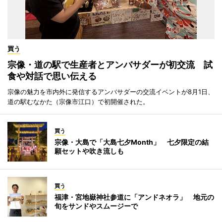
買う
宗像・道の駅で生産者とアンバサダーが初交流 試
食や対話で思い伝える
宗像の魅力を市内外に発信するアンバサダーの交流イベントが8月1日、
道の駅むなかた（宗像市江口）で初開催された。
買う
宗像・大島で「大島七夕Month」 七夕限定の結
願セットや吹き流しも
買う
福津・宮地嶽神社参道に「アンドネオラ」 地元の
旬をサンドやスムージーで