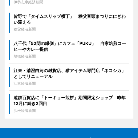
伊勢志摩経済新聞
皆野で「タイムスリップ横丁」 秩父音頭まつりににぎわ
い添える
秩父経済新聞
八千代「52間の縁側」にカフェ「PUKU」 自家焙煎コー
ヒーやカレー提供
船橋経済新聞
江東・清澄白河の雑貨店、猫アイテム専門店「ネコシカ」
としてリニューアル
江東経済新聞
遠鉄百貨店に「トーキョー煎餅」期間限定ショップ 昨年
12月に続き2回目
浜松経済新聞