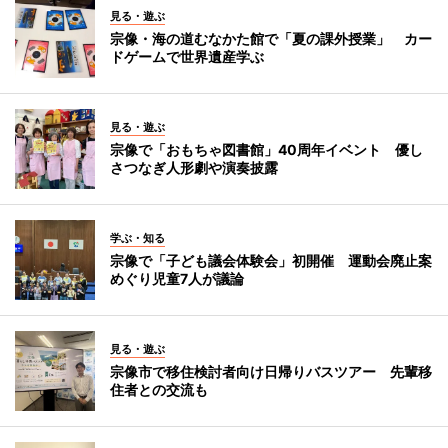
見る・遊ぶ
宗像・海の道むなかた館で「夏の課外授業」 カー
ドゲームで世界遺産学ぶ
見る・遊ぶ
宗像で「おもちゃ図書館」40周年イベント 優し
さつなぎ人形劇や演奏披露
学ぶ・知る
宗像で「子ども議会体験会」初開催 運動会廃止案
めぐり児童7人が議論
見る・遊ぶ
宗像市で移住検討者向け日帰りバスツアー 先輩移
住者との交流も