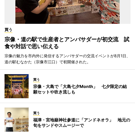
買う
宗像・道の駅で生産者とアンバサダーが初交流 試
食や対話で思い伝える
宗像の魅力を市内外に発信するアンバサダーの交流イベントが8月1日、
道の駅むなかた（宗像市江口）で初開催された。
買う
宗像・大島で「大島七夕Month」 七夕限定の結
願セットや吹き流しも
買う
福津・宮地嶽神社参道に「アンドネオラ」 地元の
旬をサンドやスムージーで