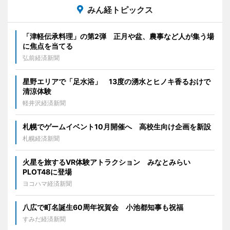
みん経トピックス
「津軽伝承料理」の第2弾 正月や盆、農事など人が集う場
に焦点を当てる
弘前経済新聞
星野エリアで「足水浴」 13度の湧水とヒノキ香るおけで
清涼体験
軽井沢経済新聞
札幌でゲームイベント10月開催へ 高校生向け企画を新設
札幌経済新聞
火星を旅するVR体験アトラクション みなとみらい
PLOT48に登場
ヨコハマ経済新聞
八広で町名誕生60周年祝賀会 小池都知事も祝福
すみだ経済新聞