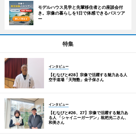
モデルハウス見学と先輩移住者との座談会付
き。宗像の暮らしを1日で体感できるバスツア
ー
特集
インタビュー
【むなびと#28】宗像で活躍する魅力ある人
空手道場「天翔塾」金子保さん
インタビュー
【むなびと#26、27】宗像で活躍する魅力あ
る人 「シャイニーガーデン」枇杷光二さん、
和美さん