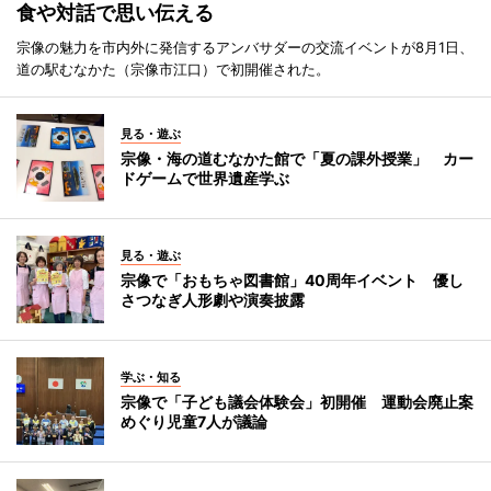
食や対話で思い伝える
宗像の魅力を市内外に発信するアンバサダーの交流イベントが8月1日、
道の駅むなかた（宗像市江口）で初開催された。
見る・遊ぶ
宗像・海の道むなかた館で「夏の課外授業」 カー
ドゲームで世界遺産学ぶ
見る・遊ぶ
宗像で「おもちゃ図書館」40周年イベント 優し
さつなぎ人形劇や演奏披露
学ぶ・知る
宗像で「子ども議会体験会」初開催 運動会廃止案
めぐり児童7人が議論