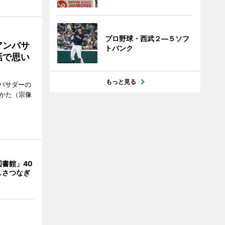
プロ野球・西武２―５ソフ
アンバサ
トバンク
話で思い
もっと見る
バサダーの
なかた（宗像
書館」40
しさつなぎ