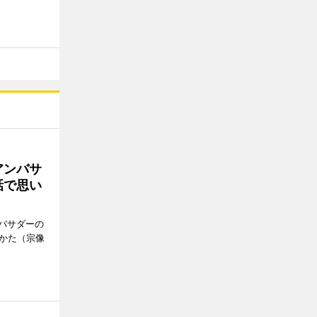
アンバサ
話で思い
バサダーの
なかた（宗像