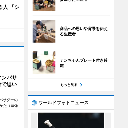
る人 「シ
商品への思いや背景を伝え
る生産者
テンちゃんプレート付き鈴
箱
アンバサ
話で思い
もっと見る
バサダーの
ワールドフォトニュース
なかた（宗像