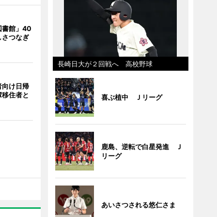
書館」40
しさつなぎ
長崎日大が２回戦へ 高校野球
者向け日帰
輩移住者と
喜ぶ植中 Ｊリーグ
鹿島、逆転で白星発進 Ｊ
リーグ
あいさつされる悠仁さま