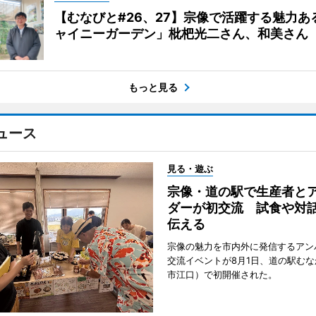
【むなびと#26、27】宗像で活躍する魅力あ
ャイニーガーデン」枇杷光二さん、和美さん
もっと見る
ュース
見る・遊ぶ
宗像・道の駅で生産者と
ダーが初交流 試食や対
伝える
宗像の魅力を市内外に発信するアン
交流イベントが8月1日、道の駅む
市江口）で初開催された。