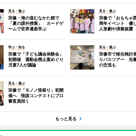
見る・遊ぶ
見る・遊ぶ
宗像・海の道むなかた館で
宗像で「おもちゃ図
「夏の課外授業」 カードゲ
周年イベント 優
ームで世界遺産学ぶ
人形劇や演奏披露
学ぶ・知る
見る・遊ぶ
宗像で「子ども議会体験会」
宗像市で移住検討
初開催 運動会廃止案めぐり
りバスツアー 先
児童7人が議論
の交流も
見る・遊ぶ
宗像で「モノノ怪祭り」初開
催へ 怪談コンテストにプロ
審査員招く
もっと見る