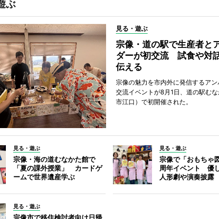
遊ぶ
見る・遊ぶ
宗像・道の駅で生産者と
ダーが初交流 試食や対
伝える
宗像の魅力を市内外に発信するアン
交流イベントが8月1日、道の駅む
市江口）で初開催された。
見る・遊ぶ
見る・遊ぶ
宗像・海の道むなかた館で
宗像で「おもちゃ図
「夏の課外授業」 カードゲ
周年イベント 優
ームで世界遺産学ぶ
人形劇や演奏披露
見る・遊ぶ
宗像市で移住検討者向け日帰