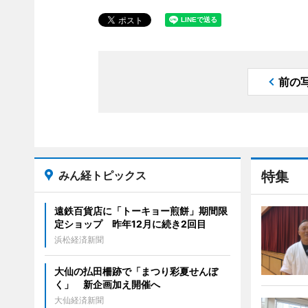
前の
みん経トピックス
特集
遠鉄百貨店に「トーキョー煎餅」期間限
定ショップ 昨年12月に続き2回目
浜松経済新聞
大仙の払田柵跡で「まつり彩夏せんぼ
く」 新企画加え開催へ
大仙経済新聞