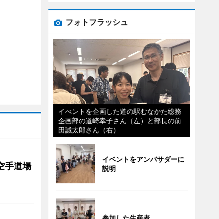
フォトフラッシュ
イべントを企画した道の駅むなかた総務
企画部の道崎幸子さん（左）と部長の前
田誠太郎さん（右）
イベントをアンバサダーに
空手道場
説明
参加した生産者