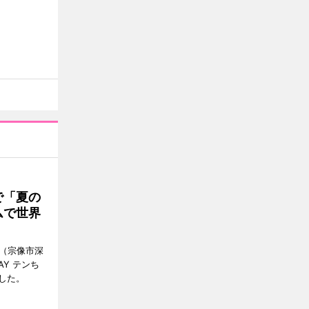
で「夏の
ムで世界
館（宗像市深
Y テンち
した。