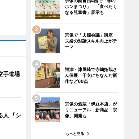
宗像の図書館4館で「春の
ホンまつり」 「食べたく
なる児童書」展示も
宗像で「夫婦会議」講座
夫婦の対話スキル向上がテ
ーマ
福津・津屋崎で寺嶋拓哉さ
空手道場
ん個展 干支にちなんだ新
作など60点
宗像の酒蔵「伊豆本店」が
リニューアル 新商品「宗
る人 「シ
像」開発も
もっと見る