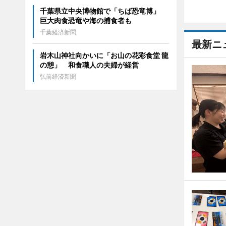
千葉県立中央博物館で「ちば恐竜博」
巨大肉食恐竜や海の捕食者も
千葉経済新聞
最新ニ
岩木山神社向かいに「お山の花彩食堂 龍
の憩」 和食職人の夫婦が経営
弘前経済新聞