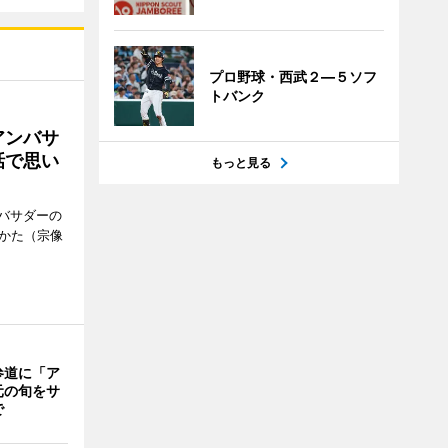
プロ野球・西武２―５ソフ
トバンク
アンバサ
話で思い
もっと見る
バサダーの
なかた（宗像
参道に「ア
元の旬をサ
で