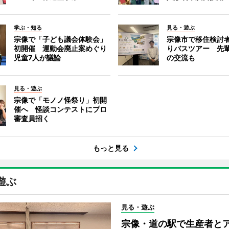
学ぶ・知る
見る・遊ぶ
宗像で「子ども議会体験会」
宗像市で移住検討
初開催 運動会廃止案めぐり
りバスツアー 先
児童7人が議論
の交流も
見る・遊ぶ
宗像で「モノノ怪祭り」初開
催へ 怪談コンテストにプロ
審査員招く
もっと見る
遊ぶ
見る・遊ぶ
宗像・道の駅で生産者と