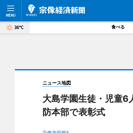
食べる
36°C
ニュース地図
大島学園生徒・児童6
防本部で表彰式
宗像市田熊5