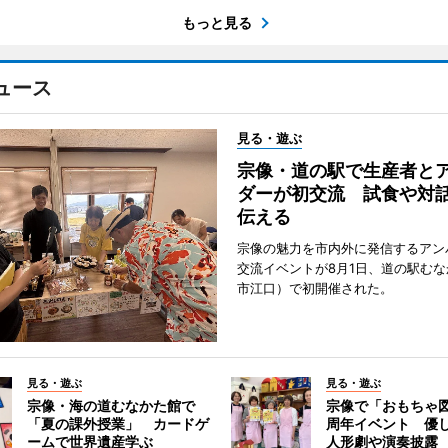
もっと見る
ュース
見る・遊ぶ
宗像・道の駅で生産者と
ダーが初交流 試食や対
伝える
宗像の魅力を市内外に発信するアン
交流イベントが8月1日、道の駅む
市江口）で初開催された。
見る・遊ぶ
見る・遊ぶ
宗像・海の道むなかた館で
宗像で「おもちゃ図
「夏の課外授業」 カードゲ
周年イベント 優
ームで世界遺産学ぶ
人形劇や演奏披露