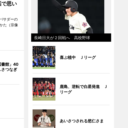
話で思い
バサダーの
なかた（宗像
長崎日大が２回戦へ 高校野球
喜ぶ植中 Ｊリーグ
書館」40
しさつなぎ
鹿島、逆転で白星発進 Ｊ
リーグ
あいさつされる悠仁さま