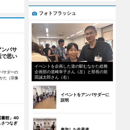
フォトフラッシュ
アンバサ
話で思い
イべントを企画した道の駅むなかた総務
企画部の道崎幸子さん（左）と部長の前
バサダーの
田誠太郎さん（右）
なかた（宗像
イベントをアンバサダーに
説明
書館」40
しさつなぎ
参加した生産者