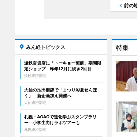
前の
みん経トピックス
特集
遠鉄百貨店に「トーキョー煎餅」期間限
定ショップ 昨年12月に続き2回目
浜松経済新聞
大仙の払田柵跡で「まつり彩夏せんぼ
く」 新企画加え開催へ
大仙経済新聞
札幌・AOAOで進化学ぶスタンプラリ
ー 小学生向けラボツアーも
札幌経済新聞