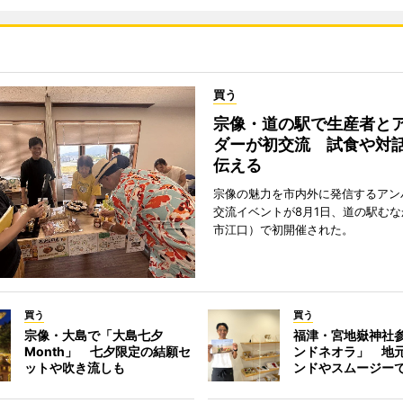
買う
宗像・道の駅で生産者と
ダーが初交流 試食や対
伝える
宗像の魅力を市内外に発信するアン
交流イベントが8月1日、道の駅む
市江口）で初開催された。
買う
買う
宗像・大島で「大島七夕
福津・宮地嶽神社
Month」 七夕限定の結願セ
ンドネオラ」 地
ットや吹き流しも
ンドやスムージー