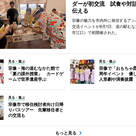
ダーが初交流 試食や対
伝える
宗像の魅力を市内外に発信するアン
交流イベントが8月1日、道の駅む
市江口）で初開催された。
見る・遊ぶ
見る・遊ぶ
宗像・海の道むなかた館で
宗像で「おもちゃ図
「夏の課外授業」 カードゲ
周年イベント 優
ームで世界遺産学ぶ
人形劇や演奏披露
見る・遊ぶ
宗像市で移住検討者向け日帰
りバスツアー 先輩移住者と
の交流も
もっと見る