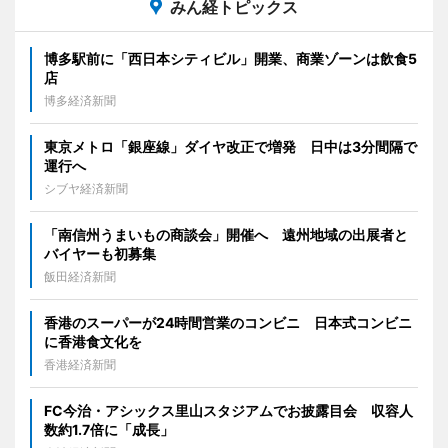
みん経トピックス
博多駅前に「西日本シティビル」開業、商業ゾーンは飲食5
店
博多経済新聞
東京メトロ「銀座線」ダイヤ改正で増発 日中は3分間隔で
運行へ
シブヤ経済新聞
「南信州うまいもの商談会」開催へ 遠州地域の出展者と
バイヤーも初募集
飯田経済新聞
香港のスーパーが24時間営業のコンビニ 日本式コンビニ
に香港食文化を
香港経済新聞
FC今治・アシックス里山スタジアムでお披露目会 収容人
数約1.7倍に「成長」