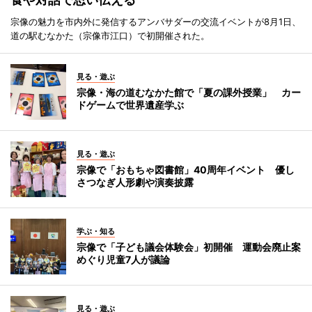
宗像の魅力を市内外に発信するアンバサダーの交流イベントが8月1日、
道の駅むなかた（宗像市江口）で初開催された。
見る・遊ぶ
宗像・海の道むなかた館で「夏の課外授業」 カー
ドゲームで世界遺産学ぶ
見る・遊ぶ
宗像で「おもちゃ図書館」40周年イベント 優し
さつなぎ人形劇や演奏披露
学ぶ・知る
宗像で「子ども議会体験会」初開催 運動会廃止案
めぐり児童7人が議論
見る・遊ぶ