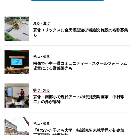
見る・遊ぶ
宗像ユリックスに全天候型遊び場施設 施設の名称募集
も
学ぶ・知る
宗像で小中一貫コミュニティー・スクールフォーラム
児童による野菜販売も
学ぶ・知る
宗像・南郷小で現代アートの特別授業 画家「中村琢
二」の孫が講師
学ぶ・知る
「むなかた子ども大学」特設講座 未就学児が初参加、
工事現場の仕事体験