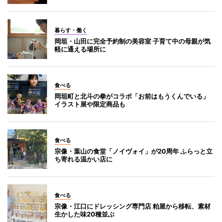
暮らす・働く
岡垣・山田に完全予約制の美容室 子育て中の母親が気
軽に通える場所に
食べる
岡垣町と北斗の拳がコラボ「お前はもうくんでいる」
イラスト展や限定商品も
食べる
宗像・葉山の食堂「ノイヴォイ」が20周年 ふらっと立
ち寄れる温かい店に
食べる
宗像・江口にドレッシング専門店 粕屋から移転、素材
生かした味20種並ぶ