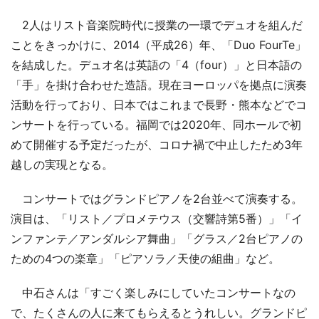
2人はリスト音楽院時代に授業の一環でデュオを組んだ
ことをきっかけに、2014（平成26）年、「Duo FourTe」
を結成した。デュオ名は英語の「4（four）」と日本語の
「手」を掛け合わせた造語。現在ヨーロッパを拠点に演奏
活動を行っており、日本ではこれまで長野・熊本などでコ
ンサートを行っている。福岡では2020年、同ホールで初
めて開催する予定だったが、コロナ禍で中止したため3年
越しの実現となる。
コンサートではグランドピアノを2台並べて演奏する。
演目は、「リスト／プロメテウス（交響詩第5番）」「イ
ンファンテ／アンダルシア舞曲」「グラス／2台ピアノの
ための4つの楽章」「ピアソラ／天使の組曲」など。
中石さんは「すごく楽しみにしていたコンサートなの
で、たくさんの人に来てもらえるとうれしい。グランドピ