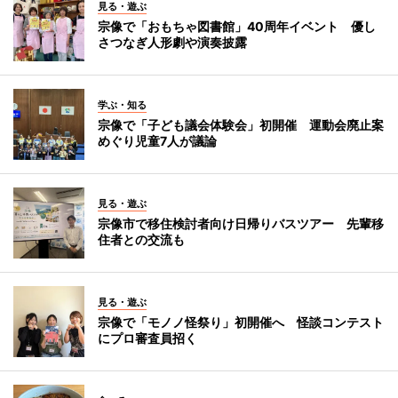
見る・遊ぶ
宗像で「おもちゃ図書館」40周年イベント 優し
さつなぎ人形劇や演奏披露
学ぶ・知る
宗像で「子ども議会体験会」初開催 運動会廃止案
めぐり児童7人が議論
見る・遊ぶ
宗像市で移住検討者向け日帰りバスツアー 先輩移
住者との交流も
見る・遊ぶ
宗像で「モノノ怪祭り」初開催へ 怪談コンテスト
にプロ審査員招く