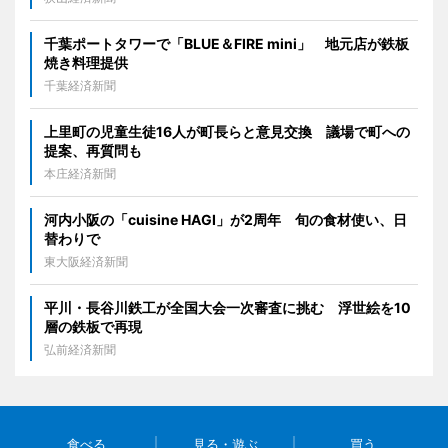
千葉ポートタワーで「BLUE＆FIRE mini」 地元店が鉄板
焼き料理提供
千葉経済新聞
上里町の児童生徒16人が町長らと意見交換 議場で町への
提案、再質問も
本庄経済新聞
河内小阪の「cuisine HAGI」が2周年 旬の食材使い、日
替わりで
東大阪経済新聞
平川・長谷川鉄工が全国大会一次審査に挑む 浮世絵を10
層の鉄板で再現
弘前経済新聞
食べる
見る・遊ぶ
買う