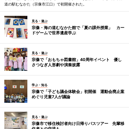
道の駅むなかた（宗像市江口）で初開催された。
見る・遊ぶ
宗像・海の道むなかた館で「夏の課外授業」 カー
ドゲームで世界遺産学ぶ
見る・遊ぶ
宗像で「おもちゃ図書館」40周年イベント 優し
さつなぎ人形劇や演奏披露
学ぶ・知る
宗像で「子ども議会体験会」初開催 運動会廃止案
めぐり児童7人が議論
見る・遊ぶ
宗像市で移住検討者向け日帰りバスツアー 先輩移
住者との交流も