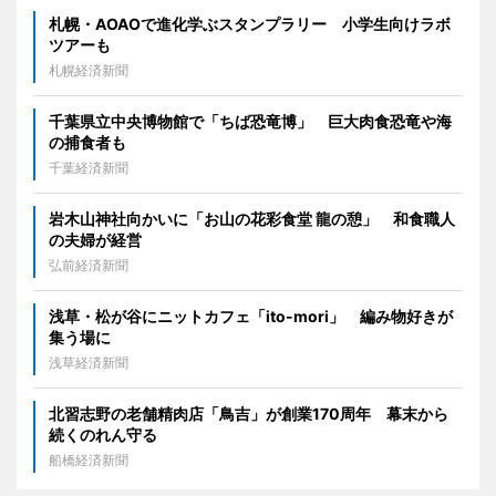
札幌・AOAOで進化学ぶスタンプラリー 小学生向けラボ
ツアーも
札幌経済新聞
千葉県立中央博物館で「ちば恐竜博」 巨大肉食恐竜や海
の捕食者も
千葉経済新聞
岩木山神社向かいに「お山の花彩食堂 龍の憩」 和食職人
の夫婦が経営
弘前経済新聞
浅草・松が谷にニットカフェ「ito-mori」 編み物好きが
集う場に
浅草経済新聞
北習志野の老舗精肉店「鳥吉」が創業170周年 幕末から
続くのれん守る
船橋経済新聞