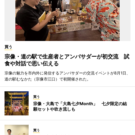
買う
宗像・道の駅で生産者とアンバサダーが初交流 試
食や対話で思い伝える
宗像の魅力を市内外に発信するアンバサダーの交流イベントが8月1日、
道の駅むなかた（宗像市江口）で初開催された。
買う
宗像・大島で「大島七夕Month」 七夕限定の結
願セットや吹き流しも
買う