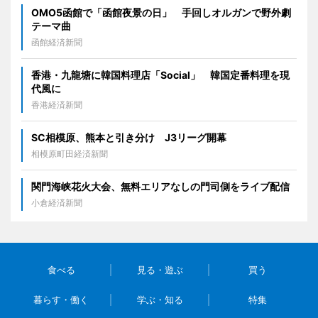
OMO5函館で「函館夜景の日」 手回しオルガンで野外劇
テーマ曲
函館経済新聞
香港・九龍塘に韓国料理店「Social」 韓国定番料理を現
代風に
香港経済新聞
SC相模原、熊本と引き分け J3リーグ開幕
相模原町田経済新聞
関門海峡花火大会、無料エリアなしの門司側をライブ配信
小倉経済新聞
食べる
見る・遊ぶ
買う
暮らす・働く
学ぶ・知る
特集