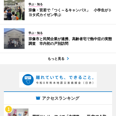
学ぶ・知る
宗像・宮若で「つく～るキャンパス」 小学生がト
ヨタ式カイゼン学ぶ
学ぶ・知る
宗像市と民間企業が連携、高齢者宅で熱中症の実態
調査 市内初の戸別訪問
もっと見る
アクセスランキング