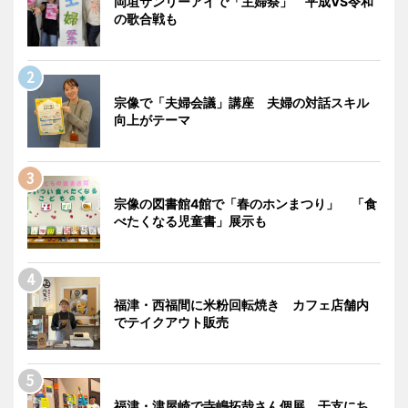
岡垣サンリーアイで「主婦祭」 平成VS令和
の歌合戦も
宗像で「夫婦会議」講座 夫婦の対話スキル
向上がテーマ
宗像の図書館4館で「春のホンまつり」 「食
べたくなる児童書」展示も
福津・西福間に米粉回転焼き カフェ店舗内
でテイクアウト販売
福津・津屋崎で寺嶋拓哉さん個展 干支にち