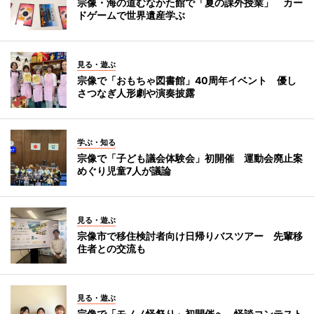
宗像・海の道むなかた館で「夏の課外授業」 カー
ドゲームで世界遺産学ぶ
見る・遊ぶ
宗像で「おもちゃ図書館」40周年イベント 優し
さつなぎ人形劇や演奏披露
学ぶ・知る
宗像で「子ども議会体験会」初開催 運動会廃止案
めぐり児童7人が議論
見る・遊ぶ
宗像市で移住検討者向け日帰りバスツアー 先輩移
住者との交流も
見る・遊ぶ
宗像で「モノノ怪祭り」初開催へ 怪談コンテスト