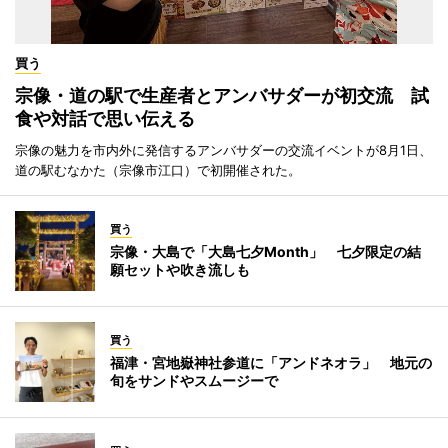
買う
宗像・道の駅で生産者とアンバサダーが初交流 試
食や対話で思い伝える
宗像の魅力を市内外に発信するアンバサダーの交流イベントが8月1日、
道の駅むなかた（宗像市江口）で初開催された。
買う
宗像・大島で「大島七夕Month」 七夕限定の結
願セットや吹き流しも
買う
福津・宮地嶽神社参道に「アンドネオラ」 地元の
旬をサンドやスムージーで