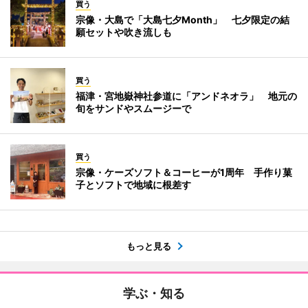
買う
宗像・大島で「大島七夕Month」 七夕限定の結
願セットや吹き流しも
買う
福津・宮地嶽神社参道に「アンドネオラ」 地元の
旬をサンドやスムージーで
買う
宗像・ケーズソフト＆コーヒーが1周年 手作り菓
子とソフトで地域に根差す
もっと見る
学ぶ・知る