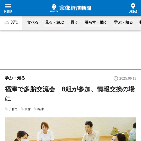
33°C
食べる
見る・遊ぶ
買う
暮らす・働く
学ぶ・知る
学ぶ・知る
2025.06.13
福津で多胎交流会 8組が参加、情報交換の場
に
子育て
宗像
福津