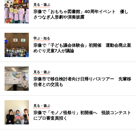
見る・遊ぶ
宗像で「おもちゃ図書館」40周年イベント 優し
さつなぎ人形劇や演奏披露
学ぶ・知る
宗像で「子ども議会体験会」初開催 運動会廃止案
めぐり児童7人が議論
見る・遊ぶ
宗像市で移住検討者向け日帰りバスツアー 先輩移
住者との交流も
見る・遊ぶ
宗像で「モノノ怪祭り」初開催へ 怪談コンテスト
にプロ審査員招く