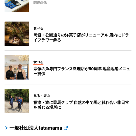
関連画像
食べる
岡垣・公園通りの洋菓子店がリニューアル 店内にドラ
イフラワー飾る
食べる
宗像の魚専門フランス料理店が50周年 地産地消メニュ
ー提供
見る・遊ぶ
福津・渡に乗馬クラブ 自然の中で馬と触れ合い非日常
を感じる場所に
一般社団法人tatamama