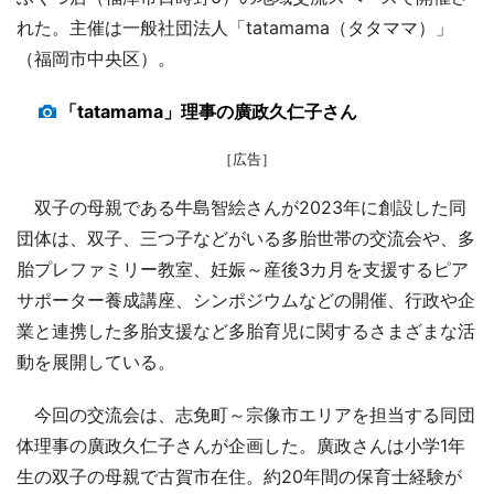
れた。主催は一般社団法人「tatamama（タタママ）」
（福岡市中央区）。
「tatamama」理事の廣政久仁子さん
［広告］
双子の母親である牛島智絵さんが2023年に創設した同
団体は、双子、三つ子などがいる多胎世帯の交流会や、多
胎プレファミリー教室、妊娠～産後3カ月を支援するピア
サポーター養成講座、シンポジウムなどの開催、行政や企
業と連携した多胎支援など多胎育児に関するさまざまな活
動を展開している。
今回の交流会は、志免町～宗像市エリアを担当する同団
体理事の廣政久仁子さんが企画した。廣政さんは小学1年
生の双子の母親で古賀市在住。約20年間の保育士経験が