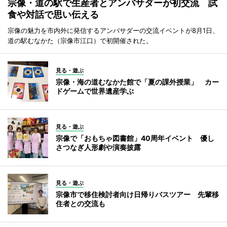
宗像・道の駅で生産者とアンバサダーが初交流 試
食や対話で思い伝える
宗像の魅力を市内外に発信するアンバサダーの交流イベントが8月1日、
道の駅むなかた（宗像市江口）で初開催された。
見る・遊ぶ
宗像・海の道むなかた館で「夏の課外授業」 カー
ドゲームで世界遺産学ぶ
見る・遊ぶ
宗像で「おもちゃ図書館」40周年イベント 優し
さつなぎ人形劇や演奏披露
見る・遊ぶ
宗像市で移住検討者向け日帰りバスツアー 先輩移
住者との交流も