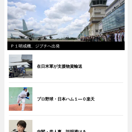
Ｐ１哨戒機、ジブチへ出発
在日米軍が支援物資輸送
プロ野球・日本ハム１―０楽天
内閣・党人事、説明避ける