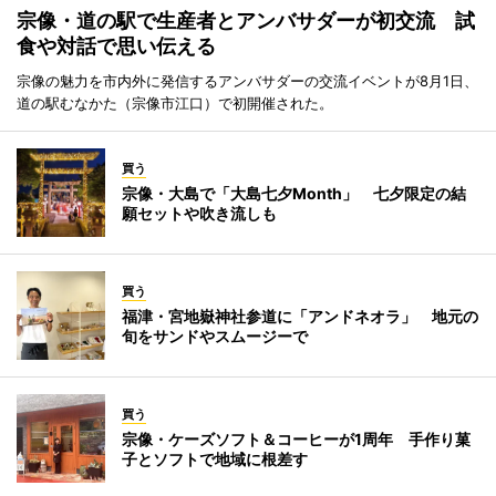
宗像・道の駅で生産者とアンバサダーが初交流 試
食や対話で思い伝える
宗像の魅力を市内外に発信するアンバサダーの交流イベントが8月1日、
道の駅むなかた（宗像市江口）で初開催された。
買う
宗像・大島で「大島七夕Month」 七夕限定の結
願セットや吹き流しも
買う
福津・宮地嶽神社参道に「アンドネオラ」 地元の
旬をサンドやスムージーで
買う
宗像・ケーズソフト＆コーヒーが1周年 手作り菓
子とソフトで地域に根差す