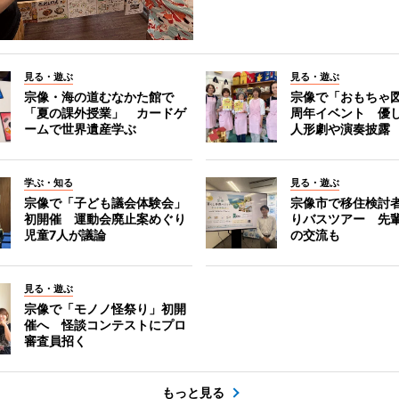
見る・遊ぶ
見る・遊ぶ
宗像・海の道むなかた館で
宗像で「おもちゃ図
「夏の課外授業」 カードゲ
周年イベント 優
ームで世界遺産学ぶ
人形劇や演奏披露
学ぶ・知る
見る・遊ぶ
宗像で「子ども議会体験会」
宗像市で移住検討
初開催 運動会廃止案めぐり
りバスツアー 先
児童7人が議論
の交流も
見る・遊ぶ
宗像で「モノノ怪祭り」初開
催へ 怪談コンテストにプロ
審査員招く
もっと見る