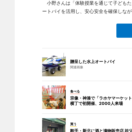
小野さんは「体験授業を通じて子どもた
ートバイを活用し、安心安全を確保しなが
贈呈した水上オートバイ
関連画像
食べる
宗像・神湊で「ラホヤマーケット
横丁で初開催、2000人来場
買う
鞍手・新北に酒と漬物販売店 祖