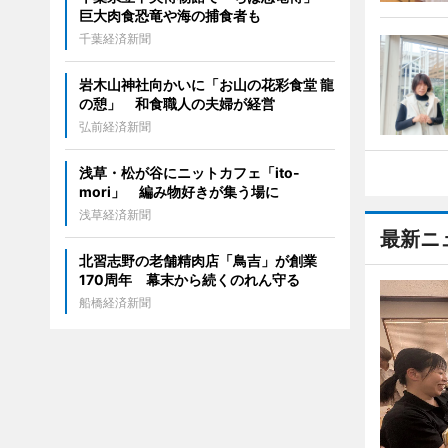
巨大肉食恐竜や海の捕食者も
千葉経済新聞
岩木山神社向かいに「お山の花彩食堂 龍
の憩」 和食職人の夫婦が経営
弘前経済新聞
浅草・松が谷にニットカフェ「ito-
mori」 編み物好きが集う場に
浅草経済新聞
最新ニ
北習志野の老舗精肉店「鳥吉」が創業
170周年 幕末から続くのれん守る
船橋経済新聞