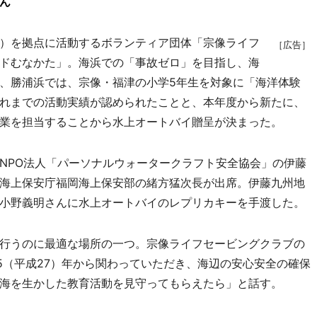
ん
）を拠点に活動するボランティア団体「宗像ライフ
［広告］
ドむなかた」。海浜での「事故ゼロ」を目指し、海
、勝浦浜では、宗像・福津の小学5年生を対象に「海洋体験
れまでの活動実績が認められたことと、本年度から新たに、
業を担当することから水上オートバイ贈呈が決まった。
PO法人「パーソナルウォータークラフト安全協会」の伊藤
海上保安庁福岡海上保安部の緒方猛次長が出席。伊藤九州地
小野義明さんに水上オートバイのレプリカキーを手渡した。
行うのに最適な場所の一つ。宗像ライフセービングクラブの
5（平成27）年から関わっていただき、海辺の安心安全の確保
海を生かした教育活動を見守ってもらえたら」と話す。