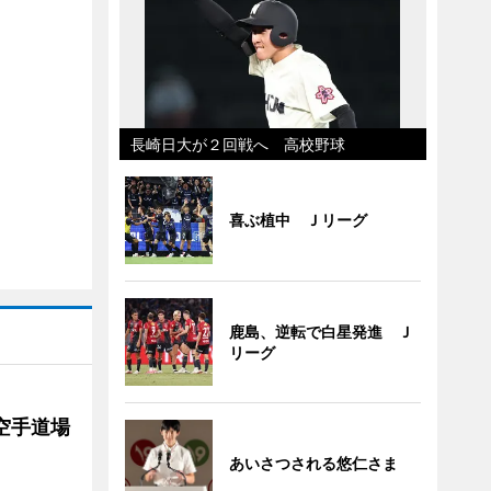
長崎日大が２回戦へ 高校野球
喜ぶ植中 Ｊリーグ
鹿島、逆転で白星発進 Ｊ
リーグ
空手道場
あいさつされる悠仁さま