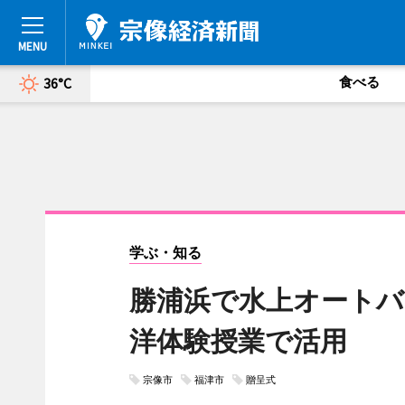
食べる
36°C
学ぶ・知る
勝浦浜で水上オートバ
洋体験授業で活用
宗像市
福津市
贈呈式