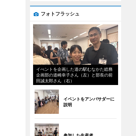
フォトフラッシュ
イべントを企画した道の駅むなかた総務
企画部の道崎幸子さん（左）と部長の前
田誠太郎さん（右）
イベントをアンバサダーに
説明
参加した生産者