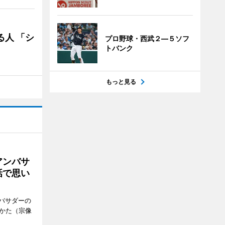
る人 「シ
プロ野球・西武２―５ソフ
トバンク
もっと見る
アンバサ
話で思い
バサダーの
なかた（宗像