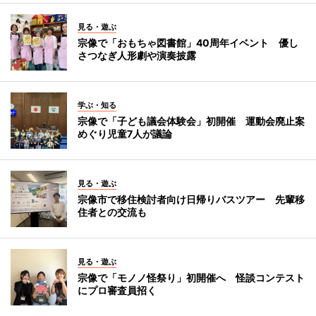
見る・遊ぶ
宗像で「おもちゃ図書館」40周年イベント 優し
さつなぎ人形劇や演奏披露
学ぶ・知る
宗像で「子ども議会体験会」初開催 運動会廃止案
めぐり児童7人が議論
見る・遊ぶ
宗像市で移住検討者向け日帰りバスツアー 先輩移
住者との交流も
見る・遊ぶ
宗像で「モノノ怪祭り」初開催へ 怪談コンテスト
にプロ審査員招く