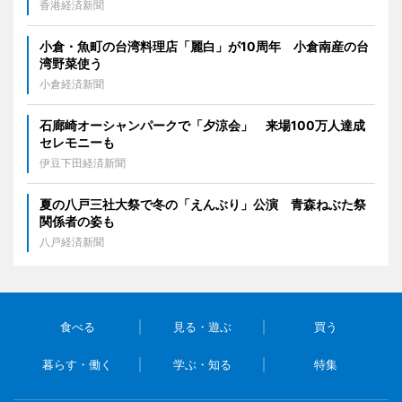
香港経済新聞
小倉・魚町の台湾料理店「麗白」が10周年 小倉南産の台
湾野菜使う
小倉経済新聞
石廊崎オーシャンパークで「夕涼会」 来場100万人達成
セレモニーも
伊豆下田経済新聞
夏の八戸三社大祭で冬の「えんぶり」公演 青森ねぶた祭
関係者の姿も
八戸経済新聞
食べる
見る・遊ぶ
買う
暮らす・働く
学ぶ・知る
特集