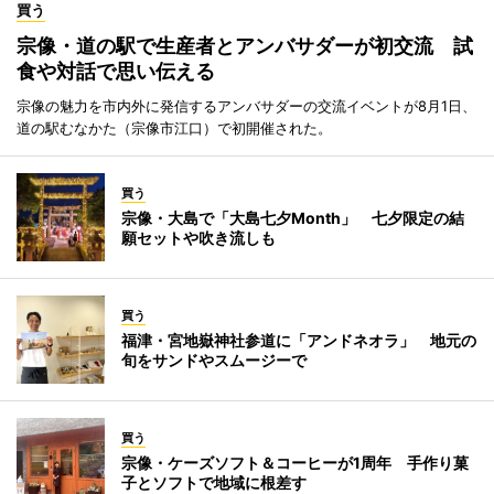
買う
宗像・道の駅で生産者とアンバサダーが初交流 試
食や対話で思い伝える
宗像の魅力を市内外に発信するアンバサダーの交流イベントが8月1日、
道の駅むなかた（宗像市江口）で初開催された。
買う
宗像・大島で「大島七夕Month」 七夕限定の結
願セットや吹き流しも
買う
福津・宮地嶽神社参道に「アンドネオラ」 地元の
旬をサンドやスムージーで
買う
宗像・ケーズソフト＆コーヒーが1周年 手作り菓
子とソフトで地域に根差す