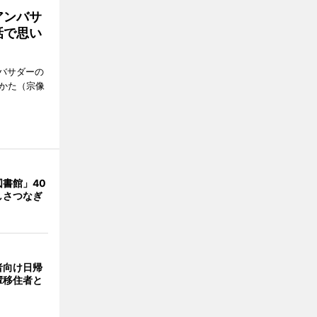
アンバサ
話で思い
バサダーの
なかた（宗像
書館」40
しさつなぎ
者向け日帰
輩移住者と