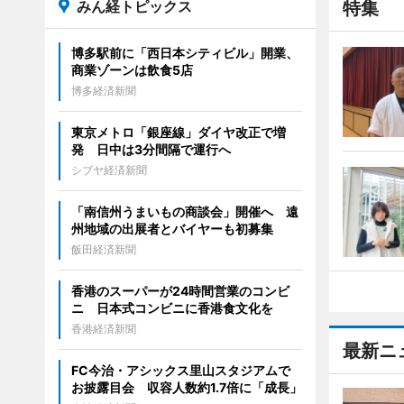
みん経トピックス
特集
博多駅前に「西日本シティビル」開業、
商業ゾーンは飲食5店
博多経済新聞
東京メトロ「銀座線」ダイヤ改正で増
発 日中は3分間隔で運行へ
シブヤ経済新聞
「南信州うまいもの商談会」開催へ 遠
州地域の出展者とバイヤーも初募集
飯田経済新聞
香港のスーパーが24時間営業のコンビ
ニ 日本式コンビニに香港食文化を
香港経済新聞
最新ニ
FC今治・アシックス里山スタジアムで
お披露目会 収容人数約1.7倍に「成長」