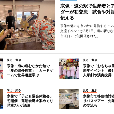
宗像・道の駅で生産者と
ダーが初交流 試食や対
伝える
宗像の魅力を市内外に発信するアン
交流イベントが8月1日、道の駅む
市江口）で初開催された。
見る・遊ぶ
見る・遊ぶ
宗像・海の道むなかた館で
宗像で「おもちゃ図
「夏の課外授業」 カードゲ
周年イベント 優
ームで世界遺産学ぶ
人形劇や演奏披露
学ぶ・知る
見る・遊ぶ
宗像で「子ども議会体験会」
宗像市で移住検討
初開催 運動会廃止案めぐり
りバスツアー 先
児童7人が議論
の交流も