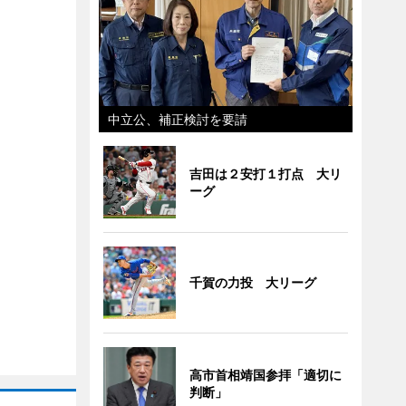
中立公、補正検討を要請
吉田は２安打１打点 大リ
ーグ
千賀の力投 大リーグ
高市首相靖国参拝「適切に
判断」