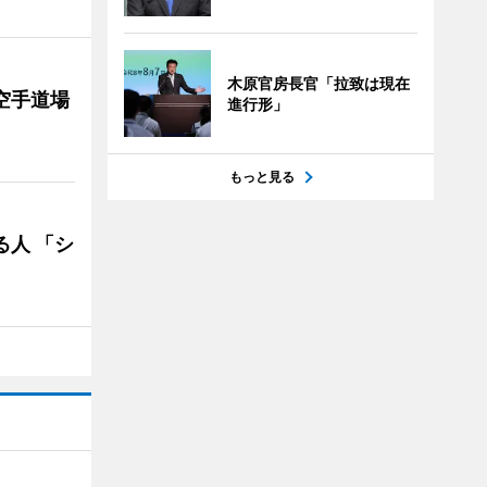
木原官房長官「拉致は現在
空手道場
進行形」
もっと見る
る人 「シ