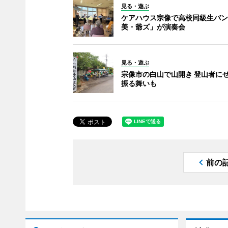
見る・遊ぶ
ケアハウス宗像で高校同級生バン
美・爺ズ」が演奏会
見る・遊ぶ
宗像市の白山で山開き 登山者に
振る舞いも
前の