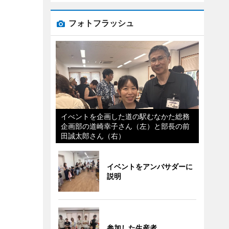
フォトフラッシュ
イべントを企画した道の駅むなかた総務
企画部の道崎幸子さん（左）と部長の前
田誠太郎さん（右）
イベントをアンバサダーに
説明
参加した生産者