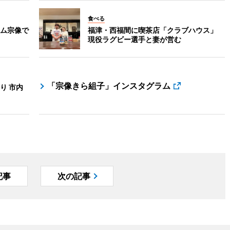
食べる
ム宗像で
福津・西福間に喫茶店「クラブハウス」
現役ラグビー選手と妻が営む
「宗像きら組子」インスタグラム
り 市内
記事
次の記事