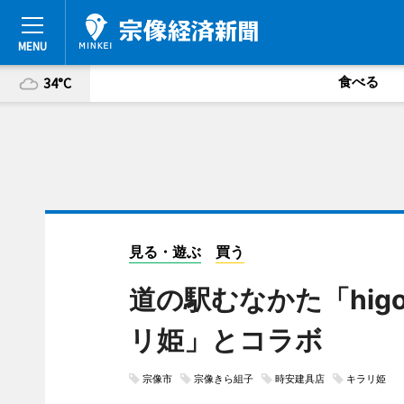
食べる
34°C
見る・遊ぶ
買う
道の駅むなかた「hig
リ姫」とコラボ
宗像市
宗像きら組子
時安建具店
キラリ姫