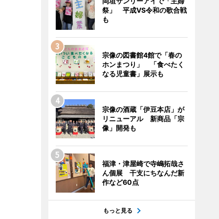
岡垣サンリーアイで「主婦
祭」 平成VS令和の歌合戦
も
宗像の図書館4館で「春の
ホンまつり」 「食べたく
なる児童書」展示も
宗像の酒蔵「伊豆本店」が
リニューアル 新商品「宗
像」開発も
福津・津屋崎で寺嶋拓哉さ
ん個展 干支にちなんだ新
作など60点
もっと見る