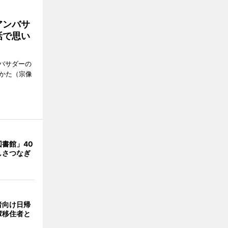
アンバサ
話で思い
バサダーの
なかた（宗像
書館」40
しさつなぎ
者向け日帰
輩移住者と