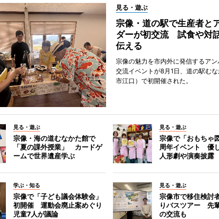
見る・遊ぶ
宗像・道の駅で生産者と
ダーが初交流 試食や対
伝える
宗像の魅力を市内外に発信するアン
交流イベントが8月1日、道の駅む
市江口）で初開催された。
見る・遊ぶ
見る・遊ぶ
宗像・海の道むなかた館で
宗像で「おもちゃ図
「夏の課外授業」 カードゲ
周年イベント 優
ームで世界遺産学ぶ
人形劇や演奏披露
学ぶ・知る
見る・遊ぶ
宗像で「子ども議会体験会」
宗像市で移住検討
初開催 運動会廃止案めぐり
りバスツアー 先
児童7人が議論
の交流も