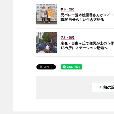
学ぶ・知る
元バレー荒木絵里香さんがメイト
講演 自分らしい生き方語る
学ぶ・知る
宗像・自由ヶ丘で住民が土のう作
13カ所にステーション配備へ
前の