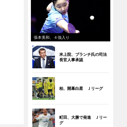
張本美和、４強入り
米上院、ブランチ氏の司法
長官人事承認
柏、開幕白星 Ｊリーグ
町田、大勝で発進 Ｊリー
グ