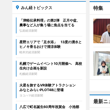
みん経トピックス
特集
「津軽伝承料理」の第2弾 正月や盆、
農事など人が集う場に焦点を当てる
弘前経済新聞
星野エリアで「足水浴」 13度の湧水と
ヒノキ香るおけで清涼体験
軽井沢経済新聞
札幌でゲームイベント10月開催へ 高校
生向け企画を新設
札幌経済新聞
火星を旅するVR体験アトラクション
みなとみらいPLOT48に登場
ヨコハマ経済新聞
最新ニ
八広で町名誕生60周年祝賀会 小池都