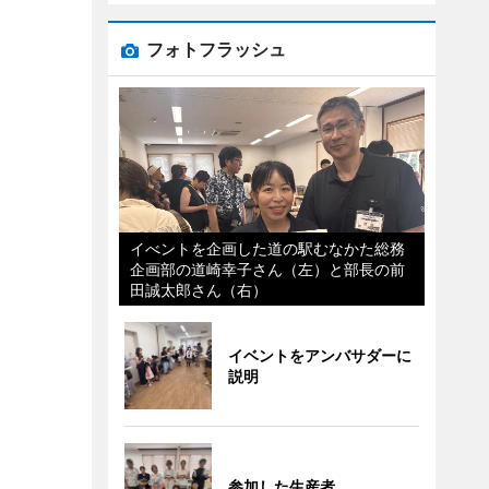
フォトフラッシュ
イべントを企画した道の駅むなかた総務
企画部の道崎幸子さん（左）と部長の前
田誠太郎さん（右）
イベントをアンバサダーに
説明
参加した生産者