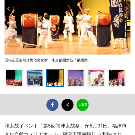
国指定重要無形民俗文化財 小倉祇園太鼓「祇園衆」
和太鼓イベント「第5回福津太鼓祭」が5月31日、福津市
文化会館カメリアホール（福津市津屋崎1）で開催され