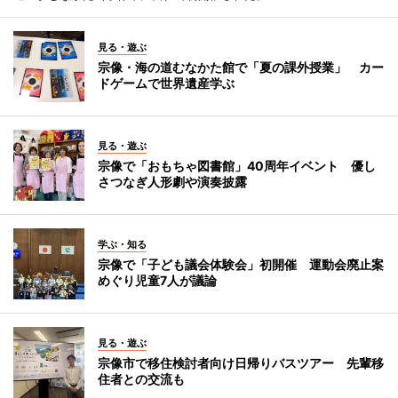
見る・遊ぶ
宗像・海の道むなかた館で「夏の課外授業」 カー
ドゲームで世界遺産学ぶ
見る・遊ぶ
宗像で「おもちゃ図書館」40周年イベント 優し
さつなぎ人形劇や演奏披露
学ぶ・知る
宗像で「子ども議会体験会」初開催 運動会廃止案
めぐり児童7人が議論
見る・遊ぶ
宗像市で移住検討者向け日帰りバスツアー 先輩移
住者との交流も