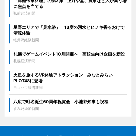
「津軽伝承料理」の第2弾 正月や盆、農事など人が集う場
に焦点を当てる
弘前経済新聞
星野エリアで「足水浴」 13度の湧水とヒノキ香るおけで
清涼体験
軽井沢経済新聞
札幌でゲームイベント10月開催へ 高校生向け企画を新設
札幌経済新聞
火星を旅するVR体験アトラクション みなとみらい
PLOT48に登場
ヨコハマ経済新聞
八広で町名誕生60周年祝賀会 小池都知事も祝福
すみだ経済新聞