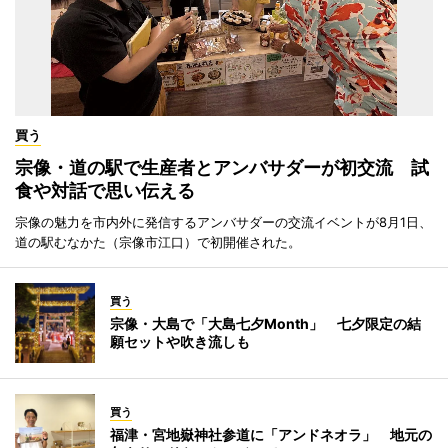
買う
宗像・道の駅で生産者とアンバサダーが初交流 試
食や対話で思い伝える
宗像の魅力を市内外に発信するアンバサダーの交流イベントが8月1日、
道の駅むなかた（宗像市江口）で初開催された。
買う
宗像・大島で「大島七夕Month」 七夕限定の結
願セットや吹き流しも
買う
福津・宮地嶽神社参道に「アンドネオラ」 地元の