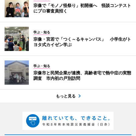
宗像で「モノノ怪祭り」初開催へ 怪談コンテスト
にプロ審査員招く
学ぶ・知る
宗像・宮若で「つく～るキャンパス」 小学生がト
ヨタ式カイゼン学ぶ
学ぶ・知る
宗像市と民間企業が連携、高齢者宅で熱中症の実態
調査 市内初の戸別訪問
もっと見る