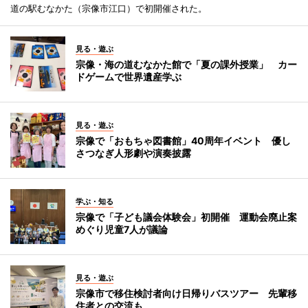
道の駅むなかた（宗像市江口）で初開催された。
見る・遊ぶ
宗像・海の道むなかた館で「夏の課外授業」 カー
ドゲームで世界遺産学ぶ
見る・遊ぶ
宗像で「おもちゃ図書館」40周年イベント 優し
さつなぎ人形劇や演奏披露
学ぶ・知る
宗像で「子ども議会体験会」初開催 運動会廃止案
めぐり児童7人が議論
見る・遊ぶ
宗像市で移住検討者向け日帰りバスツアー 先輩移
住者との交流も