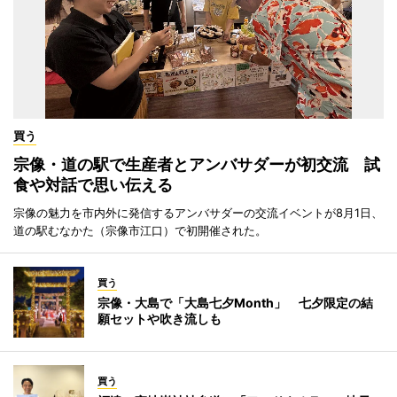
買う
宗像・道の駅で生産者とアンバサダーが初交流 試
食や対話で思い伝える
宗像の魅力を市内外に発信するアンバサダーの交流イベントが8月1日、
道の駅むなかた（宗像市江口）で初開催された。
買う
宗像・大島で「大島七夕Month」 七夕限定の結
願セットや吹き流しも
買う