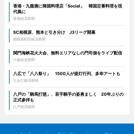
香港・九龍塘に韓国料理店「Social」 韓国定番料理を現
代風に
香港経済新聞
SC相模原、熊本と引き分け J3リーグ開幕
相模原町田経済新聞
関門海峡花火大会、無料エリアなしの門司側をライブ配信
小倉経済新聞
八広で「八八祭り」 1500人が提灯行列、多幸アートも
すみだ経済新聞
八戸の「騎馬打毬」、若手騎手の姿勇ましく 20年ぶりの
正式参拝も
八戸経済新聞