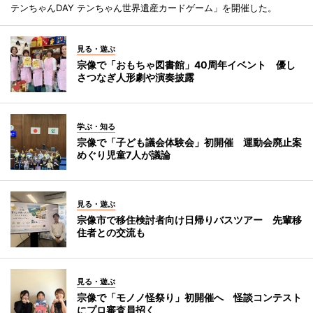
テンちゃんDAY テンちゃん世界遺産カードゲーム」を開催した。
見る・遊ぶ
宗像で「おもちゃ図書館」40周年イベント 優し
さつなぎ人形劇や演奏披露
学ぶ・知る
宗像で「子ども議会体験会」初開催 運動会廃止案
めぐり児童7人が議論
見る・遊ぶ
宗像市で移住検討者向け日帰りバスツアー 先輩移
住者との交流も
見る・遊ぶ
宗像で「モノノ怪祭り」初開催へ 怪談コンテスト
にプロ審査員招く