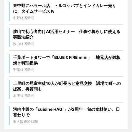
東中野にハラール店 トルコケバブとインドカレー売り
に、タイムサービスも
中野経済新聞
狭山で初心者向けAI活用セミナー 仕事や暮らしに使える
実践法紹介
狭山経済新聞
千葉ポートタワーで「BLUE＆FIRE mini」 地元店が鉄板
焼き料理提供
千葉経済新聞
上里町の児童生徒16人が町長らと意見交換 議場で町への
提案、再質問も
本庄経済新聞
河内小阪の「cuisine HAGI」が2周年 旬の食材使い、日
替わりで
東大阪経済新聞