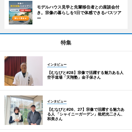
モデルハウス見学と先輩移住者との座談会付
き。宗像の暮らしを1日で体感できるバスツア
ー
特集
インタビュー
【むなびと#28】宗像で活躍する魅力ある人
空手道場「天翔塾」金子保さん
インタビュー
【むなびと#26、27】宗像で活躍する魅力あ
る人 「シャイニーガーデン」枇杷光二さん、
和美さん