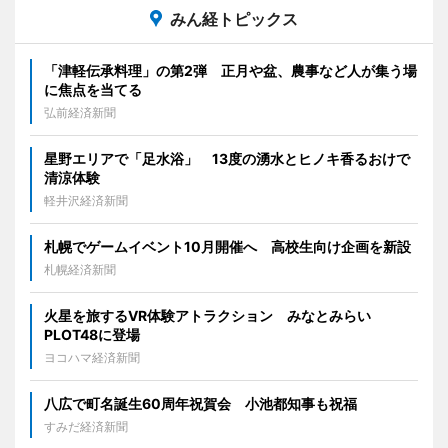
みん経トピックス
「津軽伝承料理」の第2弾 正月や盆、農事など人が集う場
に焦点を当てる
弘前経済新聞
星野エリアで「足水浴」 13度の湧水とヒノキ香るおけで
清涼体験
軽井沢経済新聞
札幌でゲームイベント10月開催へ 高校生向け企画を新設
札幌経済新聞
火星を旅するVR体験アトラクション みなとみらい
PLOT48に登場
ヨコハマ経済新聞
八広で町名誕生60周年祝賀会 小池都知事も祝福
すみだ経済新聞