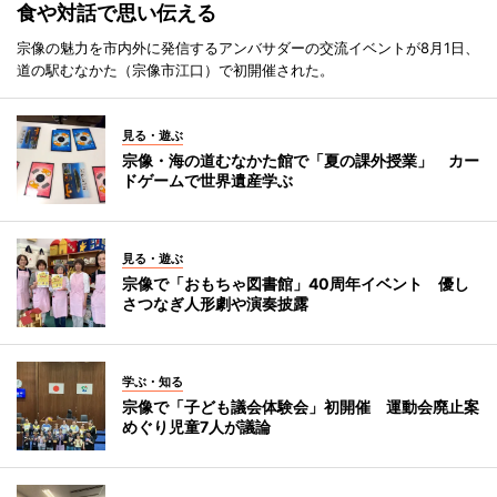
食や対話で思い伝える
宗像の魅力を市内外に発信するアンバサダーの交流イベントが8月1日、
道の駅むなかた（宗像市江口）で初開催された。
見る・遊ぶ
宗像・海の道むなかた館で「夏の課外授業」 カー
ドゲームで世界遺産学ぶ
見る・遊ぶ
宗像で「おもちゃ図書館」40周年イベント 優し
さつなぎ人形劇や演奏披露
学ぶ・知る
宗像で「子ども議会体験会」初開催 運動会廃止案
めぐり児童7人が議論